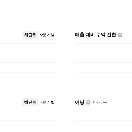
매출 대비 수익
전환
해단위
더보기
분기별
어닝
해단위
더보기
분기별
다음
:
—