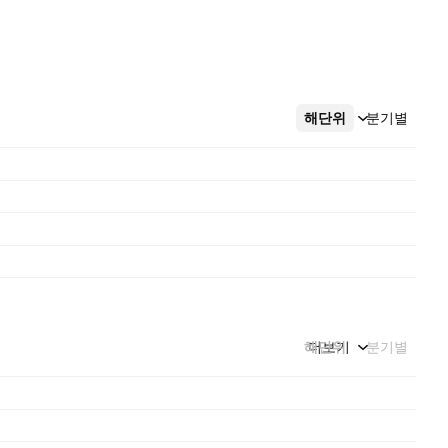
해단위
더보기
분기별
해단위
더보기
분기별