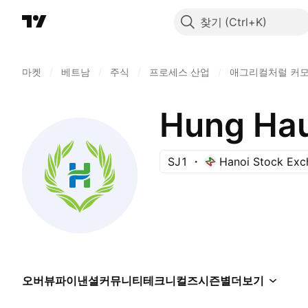
찾기
마켓
/
베트남
/
주식
/
프로세스 산업
/
애그리컬처럴 커모
Hung Hau
SJ1
Hanoi Stock Exc
오버뷰
파이낸셜
커뮤니티
테크니컬즈
시즌별
더보기