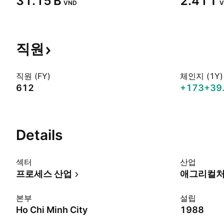
‪31.15 B‬
‪2.41 T‬
VND
V
직원
직원 (FY)
체인지 (1Y)
612
+173
+39
Details
섹터
산업
프로세스 산업
애그리컬처
본부
설립
Ho Chi Minh City
1988