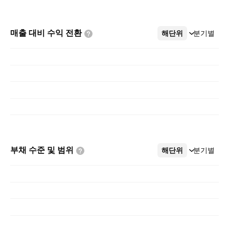
매출 대비 수익
전환
해단위
더보기
분기별
부채 수준 및
범위
해단위
더보기
분기별