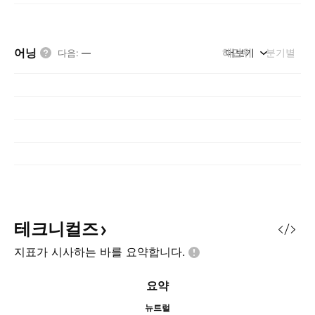
어닝
해단위
더보기
분기별
다음
:
—
테크니컬즈
지표가 시사하는 바를
요약합니다.
요약
뉴트럴