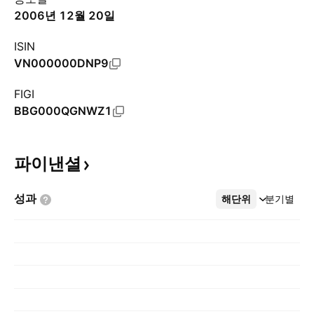
2006년 12월 20일
ISIN
VN000000DNP9
FIGI
BBG000QGNWZ1
파이낸셜
성과
해단위
더보기
분기별