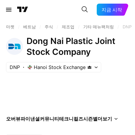
지금 시작
마켓
/
베트남
/
주식
/
제조업
/
기타 매뉴팩처링
/
DNP
Dong Nai Plastic Joint
Stock Company
DNP
Hanoi Stock Exchange
오버뷰
파이낸셜
커뮤니티
테크니컬즈
시즌별
더보기