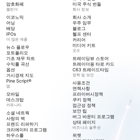
암호화폐
미국 주식 번들
캘린더
회사 정보
이코노믹
회사 소개
어닝
우주 임무
배당
블로그
IPOs
헬프 센터
더 많은 제품
커리어
미디어 키트
뉴스 플로우
굿즈
포트폴리오
기초 재무 차트
트레이딩뷰 스토어
수익률 곡선
트레이더용 타로 카드
옵션
C63 트레이드타임
거시경제 지도
정책 및 보안
Pine Script®
사용조건
앱
면책사항
모바일
프라이버시정책
데스크탑
쿠키 정책
커뮤니티
접근성 정책
보안 팁
소셜 네트웍
버그 바운티 프로그램
사랑의 벽
상태 페이지
프렌드 리퍼하기
비즈니스 솔루션
크리에이터 프로그램
하우스룰
위젯