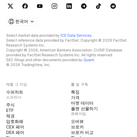
한국어
Select market data provided by
ICE Data Services
.
Select reference data provided by FactSet. Copyright © 2026 FactSet
Research Systems Inc.
Copyright © 2026, American Bankers Association. CUSIP Database
provided by FactSet Research Systems Inc. All rights reserved.
SEC filings and other documents provided by
Quartr
.
© 2026 TradingView, Inc.
제품 그 이상
툴 및 구독
수퍼차트
특징
스크리너
가격
마켓 데이터
주식
플랜 선물하기
ETF
트레이딩
채권
암호화폐
오버뷰
CEX 페어
브로커
DEX 페어
브로커 비교