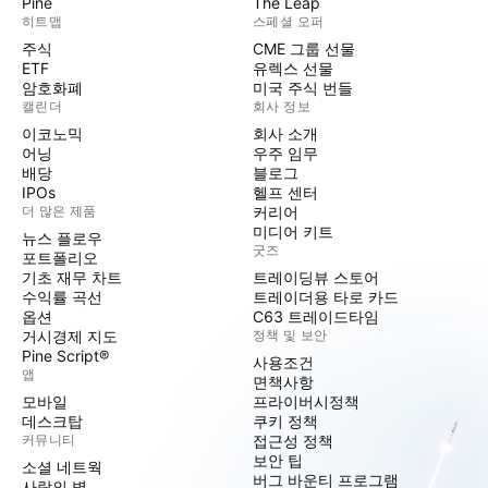
Pine
The Leap
히트맵
스페셜 오퍼
주식
CME 그룹 선물
ETF
유렉스 선물
암호화폐
미국 주식 번들
캘린더
회사 정보
이코노믹
회사 소개
어닝
우주 임무
배당
블로그
IPOs
헬프 센터
더 많은 제품
커리어
미디어 키트
뉴스 플로우
굿즈
포트폴리오
기초 재무 차트
트레이딩뷰 스토어
수익률 곡선
트레이더용 타로 카드
옵션
C63 트레이드타임
거시경제 지도
정책 및 보안
Pine Script®
사용조건
앱
면책사항
모바일
프라이버시정책
데스크탑
쿠키 정책
커뮤니티
접근성 정책
보안 팁
소셜 네트웍
버그 바운티 프로그램
사랑의 벽