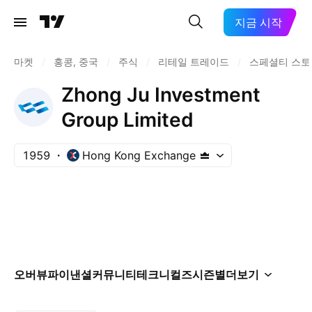
지금 시작
마켓
/
홍콩, 중국
/
주식
/
리테일 트레이드
/
스페셜티 스토
Zhong Ju Investment
Group Limited
1959
Hong Kong Exchange
오버뷰
파이낸셜
커뮤니티
테크니컬즈
시즌별
더보기