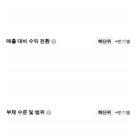
매출 대비 수익
전환
해단위
더보기
분기별
부채 수준 및
범위
해단위
더보기
분기별