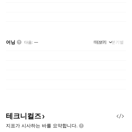
어닝
해단위
더보기
분기별
다음
:
—
테크니컬즈
지표가 시사하는 바를
요약합니다.