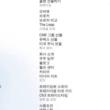
플랜 선물하기
트레이딩
오버뷰
브로커
브로커 비교
The Leap
스페셜 오퍼
CME 그룹 선물
유렉스 선물
미국 주식 번들
회사 정보
회사 소개
우주 임무
블로그
헬프 센터
커리어
미디어 키트
굿즈
트
트레이딩뷰 스토어
트레이더용 타로 카드
C63 트레이드타임
도
정책 및 보안
사용조건
면책사항