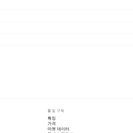
툴 및 구독
특징
가격
마켓 데이터