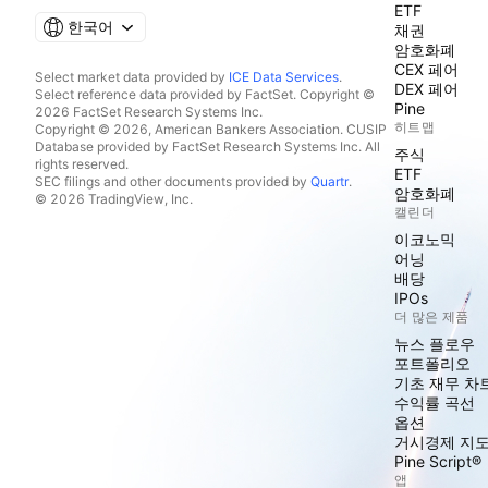
ETF
한국어
채권
암호화폐
CEX 페어
Select market data provided by
ICE Data Services
.
DEX 페어
Select reference data provided by FactSet. Copyright ©
Pine
2026 FactSet Research Systems Inc.
히트맵
Copyright © 2026, American Bankers Association. CUSIP
Database provided by FactSet Research Systems Inc. All
주식
rights reserved.
ETF
SEC filings and other documents provided by
Quartr
.
암호화폐
© 2026 TradingView, Inc.
캘린더
이코노믹
어닝
배당
IPOs
더 많은 제품
뉴스 플로우
포트폴리오
기초 재무 차
수익률 곡선
옵션
거시경제 지
Pine Script®
앱