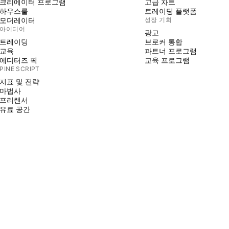
크리에이터 프로그램
고급 차트
하우스룰
트레이딩 플랫폼
모더레이터
성장 기회
아이디어
광고
트레이딩
브로커 통합
교육
파트너 프로그램
에디터즈 픽
교육 프로그램
PINE SCRIPT
지표 및 전략
마법사
프리랜서
유료 공간