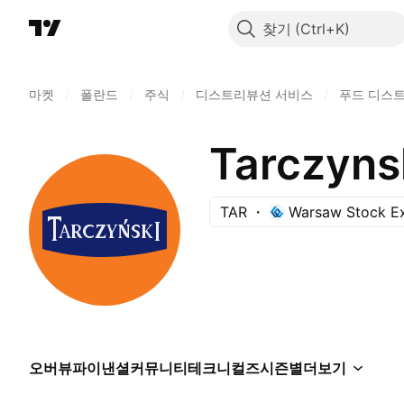
찾기
마켓
/
폴란드
/
주식
/
디스트리뷰션 서비스
/
푸드 디스
Tarczyns
TAR
Warsaw Stock E
오버뷰
파이낸셜
커뮤니티
테크니컬즈
시즌별
더보기