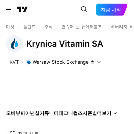
지금 시작
마켓
/
폴란드
/
주식
/
컨슈머 논-듀어러블즈
/
베버리지: 
Krynica Vitamin SA
KVT
Warsaw Stock Exchange
오버뷰
파이낸셜
커뮤니티
테크니컬즈
시즌별
더보기
전체 차트