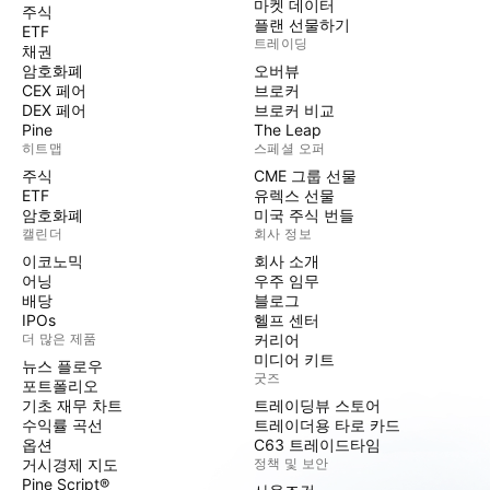
마켓 데이터
주식
플랜 선물하기
ETF
트레이딩
채권
암호화폐
오버뷰
CEX 페어
브로커
DEX 페어
브로커 비교
Pine
The Leap
히트맵
스페셜 오퍼
주식
CME 그룹 선물
ETF
유렉스 선물
암호화폐
미국 주식 번들
캘린더
회사 정보
이코노믹
회사 소개
어닝
우주 임무
배당
블로그
IPOs
헬프 센터
더 많은 제품
커리어
미디어 키트
뉴스 플로우
굿즈
포트폴리오
기초 재무 차트
트레이딩뷰 스토어
수익률 곡선
트레이더용 타로 카드
옵션
C63 트레이드타임
거시경제 지도
정책 및 보안
Pine Script®