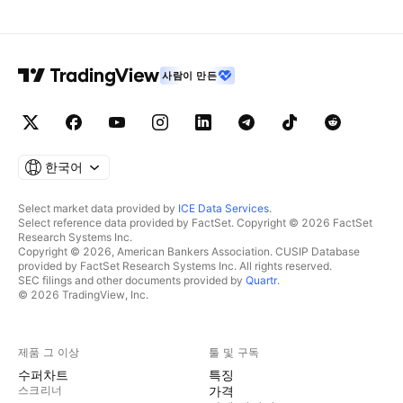
사람이 만든
한국어
Select market data provided by
ICE Data Services
.
Select reference data provided by FactSet. Copyright © 2026 FactSet
Research Systems Inc.
Copyright © 2026, American Bankers Association. CUSIP Database
provided by FactSet Research Systems Inc. All rights reserved.
SEC filings and other documents provided by
Quartr
.
© 2026 TradingView, Inc.
제품 그 이상
툴 및 구독
수퍼차트
특징
스크리너
가격