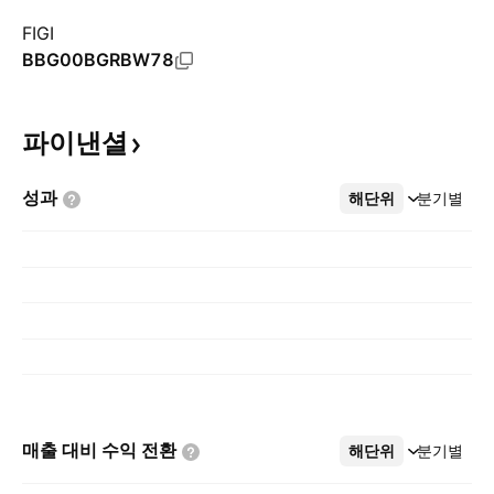
FIGI
BBG00BGRBW78
파이낸셜
성과
해단위
더보기
분기별
매출 대비 수익
전환
해단위
더보기
분기별