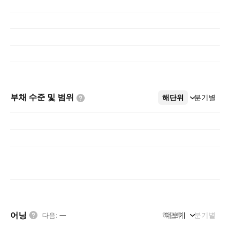
부채 수준 및
범위
해단위
더보기
분기별
어닝
해단위
더보기
분기별
다음
:
—