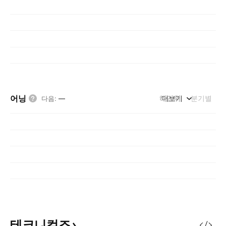
어닝
해단위
더보기
분기별
다음
:
—
테크니컬즈