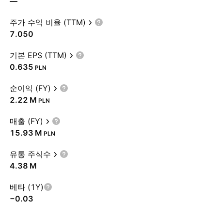
—
주가 수익 비율 (TTM)
7.050
기본 EPS (TTM)
0.635
PLN
순이익 (FY)
‪2.22 M‬
PLN
매출 (FY)
‪15.93 M‬
PLN
유통 주식수
‪4.38 M‬
베타 (1Y)
−0.03