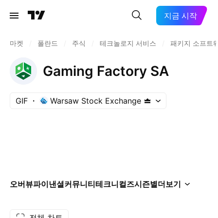
지금 시작
마켓
/
폴란드
/
주식
/
테크놀로지 서비스
/
패키지 소프트
Gaming Factory SA
GIF
Warsaw Stock Exchange
오버뷰
파이낸셜
커뮤니티
테크니컬즈
시즌별
더보기
전체 차트