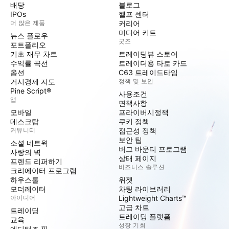
배당
블로그
IPOs
헬프 센터
더 많은 제품
커리어
미디어 키트
뉴스 플로우
굿즈
포트폴리오
기초 재무 차트
트레이딩뷰 스토어
수익률 곡선
트레이더용 타로 카드
옵션
C63 트레이드타임
거시경제 지도
정책 및 보안
Pine Script®
사용조건
앱
면책사항
모바일
프라이버시정책
데스크탑
쿠키 정책
커뮤니티
접근성 정책
보안 팁
소셜 네트웍
버그 바운티 프로그램
사랑의 벽
상태 페이지
프렌드 리퍼하기
비즈니스 솔루션
크리에이터 프로그램
하우스룰
위젯
모더레이터
차팅 라이브러리
아이디어
Lightweight Charts™
고급 차트
트레이딩
트레이딩 플랫폼
교육
성장 기회
에디터즈 픽