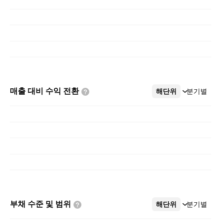
매출 대비 수익
전환
해단위
더보기
분기별
부채 수준 및
범위
해단위
더보기
분기별