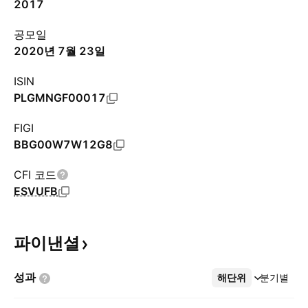
2017
공모일
2020년 7월 23일
ISIN
PLGMNGF00017
FIGI
BBG00W7W12G8
CFI 코드
ESVUFB
파이낸셜
성과
해단위
더보기
분기별