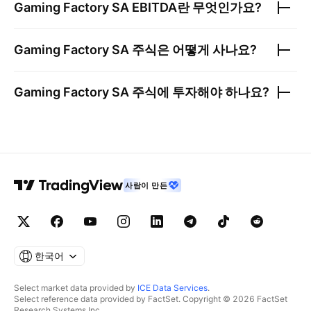
Gaming Factory SA
EBITDA란 무엇인가요?
Gaming Factory SA
주식은 어떻게 사나요?
Gaming Factory SA
주식에 투자해야 하나요?
사람이 만든
한국어
Select market data provided by
ICE Data Services
.
Select reference data provided by FactSet. Copyright © 2026 FactSet
Research Systems Inc.