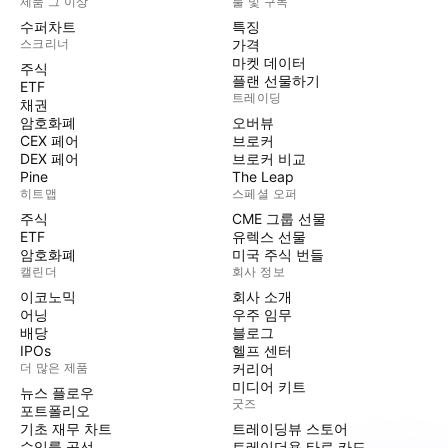
제품 그 이상
툴 및 구독
수퍼차트
특징
스크리너
가격
마켓 데이터
주식
플랜 선물하기
ETF
트레이딩
채권
암호화폐
오버뷰
CEX 페어
브로커
DEX 페어
브로커 비교
Pine
The Leap
히트맵
스페셜 오퍼
주식
CME 그룹 선물
ETF
유렉스 선물
암호화폐
미국 주식 번들
캘린더
회사 정보
이코노믹
회사 소개
어닝
우주 임무
배당
블로그
IPOs
헬프 센터
더 많은 제품
커리어
미디어 키트
뉴스 플로우
굿즈
포트폴리오
기초 재무 차트
트레이딩뷰 스토어
수익률 곡선
트레이더용 타로 카드