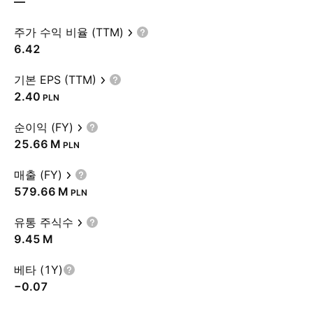
—
주가 수익 비율 (TTM)
6.42
기본 EPS (TTM)
2.40
PLN
순이익 (FY)
‪25.66 M‬
PLN
매출 (FY)
‪579.66 M‬
PLN
유통 주식수
‪9.45 M‬
베타 (1Y)
−0.07