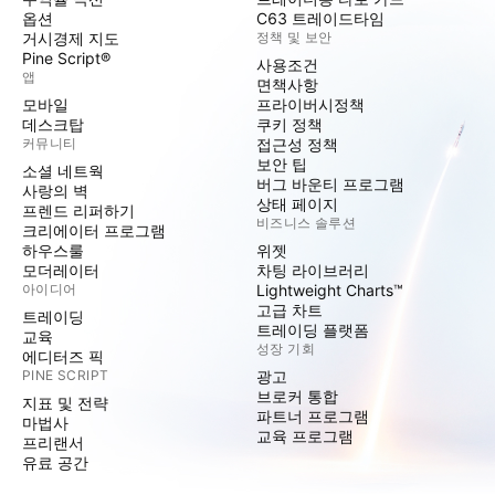
옵션
C63 트레이드타임
거시경제 지도
정책 및 보안
Pine Script®
사용조건
앱
면책사항
모바일
프라이버시정책
데스크탑
쿠키 정책
커뮤니티
접근성 정책
보안 팁
소셜 네트웍
버그 바운티 프로그램
사랑의 벽
상태 페이지
프렌드 리퍼하기
비즈니스 솔루션
크리에이터 프로그램
하우스룰
위젯
모더레이터
차팅 라이브러리
아이디어
Lightweight Charts™
고급 차트
트레이딩
트레이딩 플랫폼
교육
성장 기회
에디터즈 픽
PINE SCRIPT
광고
브로커 통합
지표 및 전략
파트너 프로그램
마법사
교육 프로그램
프리랜서
유료 공간