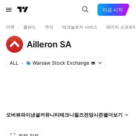
지금 시작
마켓
/
폴란드
/
주식
/
테크놀로지 서비스
/
패키지 소프트
Ailleron SA
ALL
Warsaw Stock Exchange
오버뷰
파이낸셜
커뮤니티
테크니컬즈
전망
시즌별
더보기
전체 차트