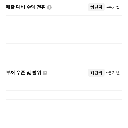
매출 대비 수익
전환
해단위
더보기
분기별
부채 수준 및
범위
해단위
더보기
분기별