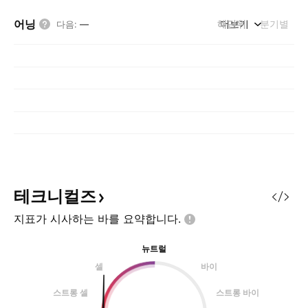
어닝
해단위
더보기
분기별
다음
:
—
테크니컬즈
지표가 시사하는 바를
요약합니다.
뉴트럴
셀
바이
스트롱 셀
스트롱 바이