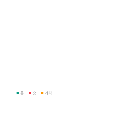
롱
숏
가격