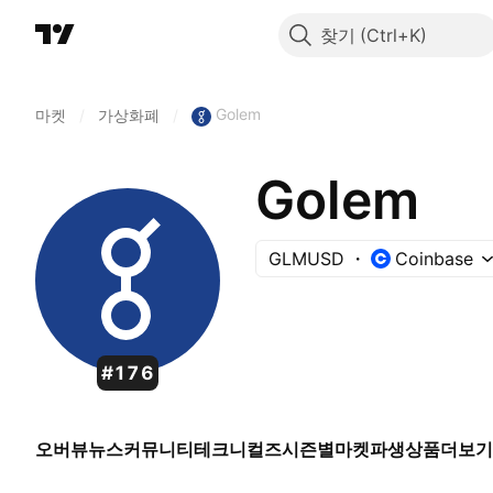
찾기
Golem
마켓
/
가상화폐
/
Golem
GLMUSD
Coinbase
#176
오버뷰
뉴스
커뮤니티
테크니컬즈
시즌별
마켓
파생상품
더보기