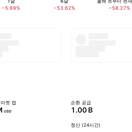
1달
6달
올해 초부터 현
−5.69%
−53.62%
−58.27%
 마켓 캡
순환 공급
‬
‪1.00 B‬
USD
청산 (24시간)