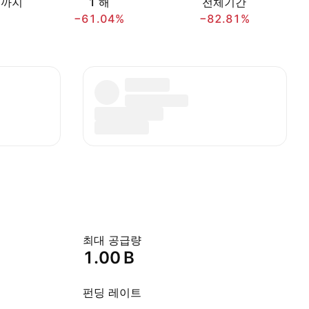
재까지
1 해
전체기간
−61.04%
−82.81%
최대 공급량
‪1.00 B‬
펀딩 레이트