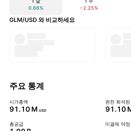
1 날
1 주
0.66%
−2.25%
GLM/USD 와 비교하세요
주요 통계
시가총액
완전 희석된
‪91.10 M‬
‪91.10 M
USD
총공급
미결제 약정