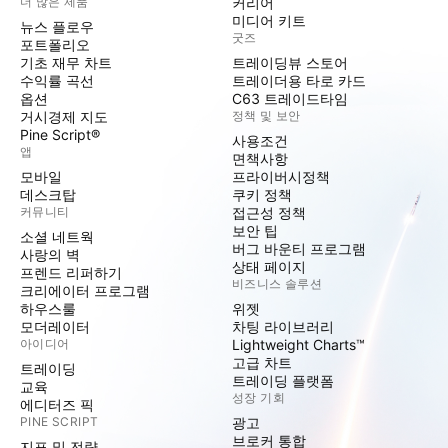
더 많은 제품
커리어
미디어 키트
뉴스 플로우
굿즈
포트폴리오
기초 재무 차트
트레이딩뷰 스토어
수익률 곡선
트레이더용 타로 카드
옵션
C63 트레이드타임
거시경제 지도
정책 및 보안
Pine Script®
사용조건
앱
면책사항
모바일
프라이버시정책
데스크탑
쿠키 정책
커뮤니티
접근성 정책
보안 팁
소셜 네트웍
버그 바운티 프로그램
사랑의 벽
상태 페이지
프렌드 리퍼하기
비즈니스 솔루션
크리에이터 프로그램
하우스룰
위젯
모더레이터
차팅 라이브러리
아이디어
Lightweight Charts™
고급 차트
트레이딩
트레이딩 플랫폼
교육
성장 기회
에디터즈 픽
PINE SCRIPT
광고
브로커 통합
지표 및 전략