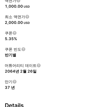
액면가
1,000.00
USD
최소 액면가
2,000.00
USD
쿠폰
5.35%
쿠폰 빈도
반기별
머튜어리티 데이트
2064년 2월 26일
만기
37 년
Details