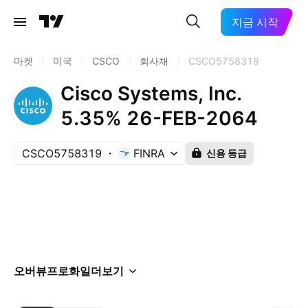
지금 시작
마켓
/
미국
/
CSCO
/
회사채
/
CSCO5758319
Cisco Systems, Inc.
5.35% 26-FEB-2064
CSCO5758319
FINRA
신용 등급
오버뷰
프로화일
더보기