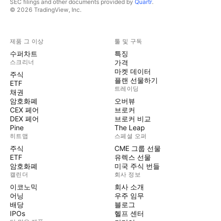
SEC filings and other documents provided by
Quartr
.
© 2026 TradingView, Inc.
제품 그 이상
툴 및 구독
수퍼차트
특징
스크리너
가격
마켓 데이터
주식
플랜 선물하기
ETF
트레이딩
채권
암호화폐
오버뷰
CEX 페어
브로커
DEX 페어
브로커 비교
Pine
The Leap
히트맵
스페셜 오퍼
주식
CME 그룹 선물
ETF
유렉스 선물
암호화폐
미국 주식 번들
캘린더
회사 정보
이코노믹
회사 소개
어닝
우주 임무
배당
블로그
IPOs
헬프 센터