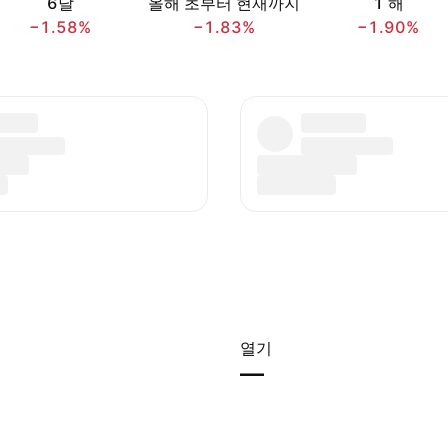
6달
올해 초부터 현재까지
1 해
−1.58%
−1.83%
−1.90%
열기
—