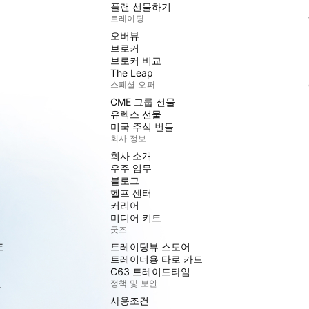
플랜 선물하기
트레이딩
오버뷰
브로커
브로커 비교
The Leap
스페셜 오퍼
CME 그룹 선물
유렉스 선물
미국 주식 번들
회사 정보
회사 소개
우주 임무
블로그
헬프 센터
커리어
미디어 키트
굿즈
트
트레이딩뷰 스토어
트레이더용 타로 카드
C63 트레이드타임
도
정책 및 보안
사용조건