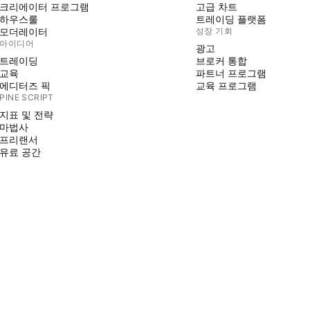
크리에이터 프로그램
고급 차트
하우스룰
트레이딩 플랫폼
모더레이터
성장 기회
아이디어
광고
트레이딩
브로커 통합
교육
파트너 프로그램
에디터즈 픽
교육 프로그램
PINE SCRIPT
지표 및 전략
마법사
프리랜서
유료 공간