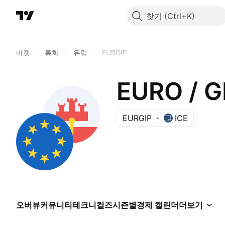
찾기
마켓
/
통화
/
유럽
/
EURGIP
EURO / 
EURGIP
ICE
오버뷰
커뮤니티
테크니컬즈
시즌별
경제 캘린더
더보기