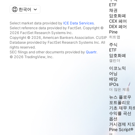
ETF
한국어
채권
암호화폐
CEX 페어
Select market data provided by
ICE Data Services
.
DEX 페어
Select reference data provided by FactSet. Copyright ©
Pine
2026 FactSet Research Systems Inc.
히트맵
Copyright © 2026, American Bankers Association. CUSIP
Database provided by FactSet Research Systems Inc. All
주식
rights reserved.
ETF
SEC filings and other documents provided by
Quartr
.
암호화폐
© 2026 TradingView, Inc.
캘린더
이코노믹
어닝
배당
IPOs
더 많은 제품
뉴스 플로우
포트폴리오
기초 재무 차
수익률 곡선
옵션
거시경제 지
Pine Script®
앱