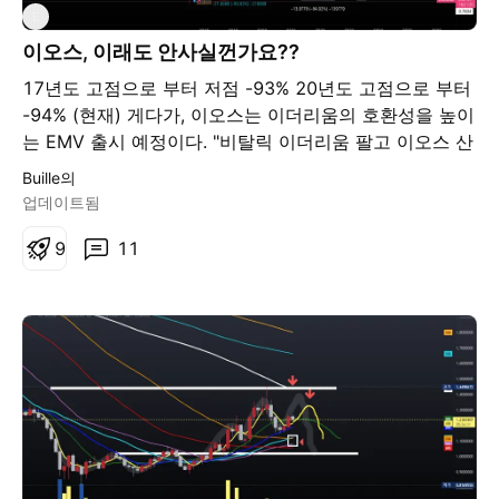
E
며 "매도 준비는" 저 1대1 자리 도달시 매도를 준비 하는
게 좋다 생각해 ~질문사항은 오늘 라이브때 많이 물어보
이오스, 이래도 안사실껀가요??
도록 해
17년도 고점으로 부터 저점 -93% 20년도 고점으로 부터
-94% (현재) 게다가, 이오스는 이더리움의 호환성을 높이
는 EMV 출시 예정이다. "비탈릭 이더리움 팔고 이오스 산
다" 또는 "블록원 비트코인 팔고 이오스 산다." 라는 기사
Buille의
가 나올때쯤 산다면 그때는 늦은걸수도...? 앞으로 잘부탁
업데이트됨
해, 뽀삐야.
9
11