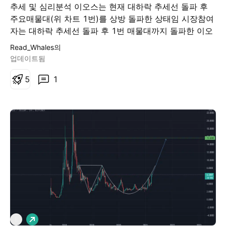
추세 및 심리분석 이오스는 현재 대하락 추세선 돌파 후
주요매물대(위 차트 1번)를 상방 돌파한 상태임 시장참여
자는 대하락 추세선 돌파 후 1번 매물대까지 돌파한 이오
스를 보고 한 번 더 상승 추세에 대해서 더 강하게 확신함
Read_Whales의
매수를 할 확률이 매우 높음 차트 보는법 1번, 2번은 주요
업데이트됨
매물대(지지 또는 저항선이라고 이해하면 됨) 현재 1번
주요매물대를 상방돌파 한 상태임 목표가 화살표의 움직
5
1
임대로 움직일 것으로 예상함 2번 매물대를 돌파한다면
그 위의 목표가는 현재로서는 추정 불가능함 손절가 1번
매물대를 강하게 일봉 종가 이상 하방돌파 하거나 주봉 음
봉 종가로 마감한 경우 미련없이 손절 (그 아래 시간 봉에
대해서는 신경쓰지 말것)
롱
E