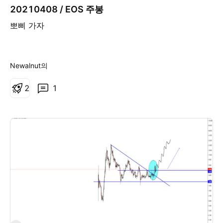
20210408 / EOS 주봉
뽀삐 가자
Newalnut의
2
1