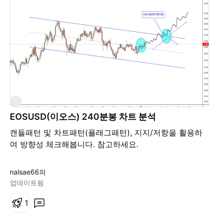
용인구 지표가 예상보다 좋게 나오지 않아서 테이퍼링 발
표시기가 11월쯤으로 늦춰지지 않을까 생각하고 있습니
다.
E
EOSUSD(이오스) 240분봉 차트 분석
캔들패턴 및 차트패턴(플래그패턴), 지지/저항을 활용하
여 방향성 체크해봅니다. 참고하세요.
nalsae66의
업데이트됨
1