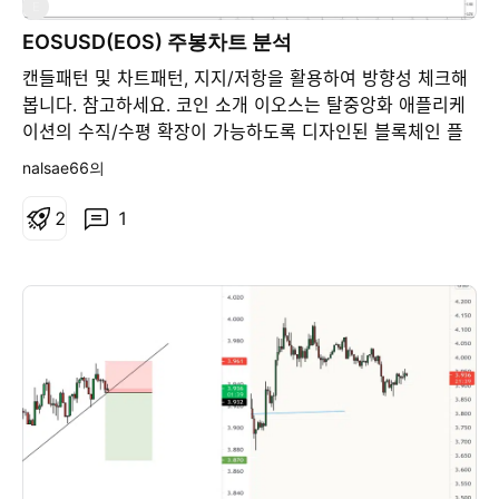
E
EOSUSD(EOS) 주봉차트 분석
캔들패턴 및 차트패턴, 지지/저항을 활용하여 방향성 체크해
봅니다. 참고하세요. 코인 소개 이오스는 탈중앙화 애플리케
이션의 수직/수평 확장이 가능하도록 디자인된 블록체인 플
랫폼입니다. 수백 개의 CPU 코어 또는 클러스터를 통해 계
nalsae66의
정(accounts), 인증(authentication), 데이터베이스
(databases), 비동기 통신(asynchronous
2
1
communication), 애플리케이션의 스케쥴링(application
scheduling)을 제공합니다. 이에 따라 초당 수백만 건의
트랜잭션 처리 능력을 갖추면서도, 수수료가 없고, 빠르고
쉽게 애플리케이션을 개발할 수 있는 블록체인 아키텍처
기술이 탄생했습니다. 이오스는 Delegated Proof of
Stake (위임지분증명) 방식을 채택합니다. DPOS 시스템
에서는 토큰 보유자가 상시 운영되는 투표 시스템을 통해
블록 생산자(block producer)를 선출할 수 있습니다. 또
한 누구나 블록 생산자로 참여할 수 있으며, 블록을 생산
할 기회는 모든 다른 생산자들이 받은 전체 투표 중 본인