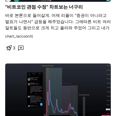
"비트코인 관점 수정" 차트보는 너구리
바로 본론으로 들어갈게. 어제 리플이 "증권이 아니라고
발표가 나면서" 급등을 해주었습니다. 그에따른 비트 여러
알트들도 동반으로 크게 치고 올라와 주었어 그리고 내가
크게 하방을 보았던 나스닥 하방 자리도 "뚫고" 올라와주
chart_raccoon의
면서 나스닥을 비롯해 시장 전체가 크게 상방으로 치우친
모습이야 나는 현 가격에서 31k->27k->37k를 보았었지
3
만. "조정 없이" 31k->37k가는 시나리오로 다시 시나리오
재 구성해서 올리도록 할거야 일단 내가 강조했던 저 "2번
구간" 저 구간이 뚫렸어. 위 의 나스닥 상승과 함께 말이
지. 그떄부터 롱 관점으로 전환. 그러면 어디까지 가져가
고 어떻게 대응하는게 좋을까? 비트 최종 "내 개인적인 관
점이야" 난 현 가격에서 31k->27k->37k를 보았었지만.
"조정 없이" 31k->37k가는 시나리오로 다시 구상하고있
어 저 1대1 자리는 내가 계속 "트레이딩뷰에 올렸던 자리"
강한 호재가 떠 주었으므로 "이 자리에서 상방 을 뚫는 관
점"으로 앞으로의 매매 전략을 짤 예정. 저 지점 도달하기
전 까지는 알트 및 비트가 꾸준히 잘 올라줄 것으로 보이