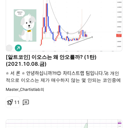
④ 원화기준으로는 최소 8천 원 정도는 도달하지 않을까
생각하고 있습니다. 지난 포스팅에서 이오스는 오르고 있
었다는 말씀을 드렸고 바닥 테스트는 이루어졌다고 보며
추가 상승 가능성에 대해서 안내드렸습니다. 또한, 원화
기준으로 8천원에 대한 관점을 말씀드렸습니다. ⭐ 본 론
⭐ 이오스 사토시 주봉 차트입니다. 이오스 사토시 주봉차
트에서 마지막 보라색 지지구간까지 도달했습니다. 또한,
롱
E
사토시 주봉 차트에서 상당히 강력한 상승 다이버전스가
관찰됩니다. 제가 어제 매수했던 근거는 주봉 사토시 지지
[알트코인] 이오스는 왜 안오를까? (1탄)
구간 도착 및 다이버전스 확인입니다. 다음으로 주봉 달러
(2021.10.08.금)
차트입니다. 현재 이오스는 파란색 삼각형 내에서 횡보수
⭐ 서 론 ⭐ 안녕하십니까?!!😊 차티스트랩 팀입니다.🚀 개인
렴 하고 있습니다. 2020년 3월부터 꾸준하게 저점을 높
적으로 이오스는 제가 매수하지 않는 몇 안되는 코인중에
여온 모습이 확인됩니다. 또한, 빨간색 매물대(5.54달러
하나입니다. 금일 문득 "이오스는 왜 안오를까?"라는 궁금
Master_Chartistlab의
~ 5.68달러)에서 계속 저항을 받고 있는 것을 확인할 수
증이 생겼습니다. 이에 이오스 차트를 살펴보도록 하겠습
있습니다. 즉, 위 내용을 다르게 해석하면 빨간색 매물대
니다. 먼저 알트코인은 급등락이 심하여 차트분석에 한계
1
1
를 돌파하고 지지받게 된다면 큰 상승을 기대할 수 있습니
가 있는바 이점 양지하여 주시기 바랍니다. ⭐ 본 론 ⭐ 이
다. 이오스 상승의 베스트는 저점을 계속 낮추지 않고 파
오스 월봉입니다. 결론부터 말씀드리겠습니다. 상위 차트
란색 삼각형을 강한 양봉으로 돌파하는 것입니다. 이후
에서 보시다시피 이오스는 작년 3월부터 횡보를 하면서
5.54달러 부근에서 지지받는 다면 위로는 매물대가 많지
저점을 높이며 오르고 있었습니다. 상당히 템포가 늦지만