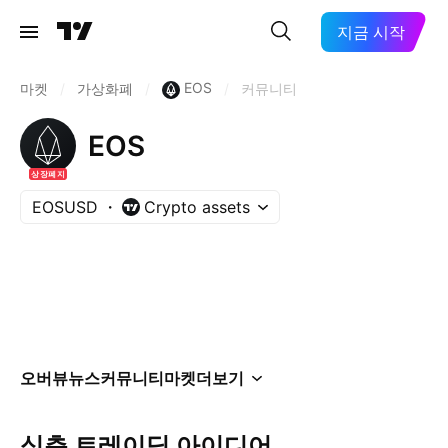
지금 시작
EOS
마켓
/
가상화폐
/
/
커뮤니티
EOS
상장폐지
EOSUSD
Crypto assets
오버뷰
뉴스
커뮤니티
마켓
더보기
심층 트레이딩 아이디어