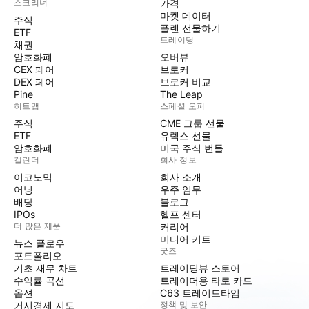
스크리너
가격
마켓 데이터
주식
플랜 선물하기
ETF
트레이딩
채권
암호화폐
오버뷰
CEX 페어
브로커
DEX 페어
브로커 비교
Pine
The Leap
히트맵
스페셜 오퍼
주식
CME 그룹 선물
ETF
유렉스 선물
암호화폐
미국 주식 번들
캘린더
회사 정보
이코노믹
회사 소개
어닝
우주 임무
배당
블로그
IPOs
헬프 센터
더 많은 제품
커리어
미디어 키트
뉴스 플로우
굿즈
포트폴리오
기초 재무 차트
트레이딩뷰 스토어
수익률 곡선
트레이더용 타로 카드
옵션
C63 트레이드타임
거시경제 지도
정책 및 보안