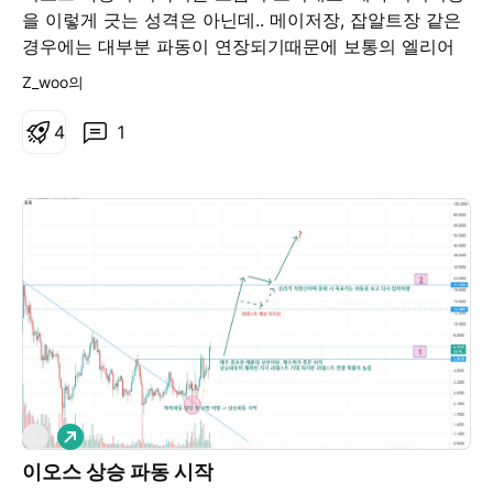
을 이렇게 긋는 성격은 아닌데.. 메이저장, 잡알트장 같은
경우에는 대부분 파동이 연장되기때문에 보통의 엘리어
트 파동비율로 매도를 하기엔 좀 배가 덜 불러서 저런식으
Z_woo의
로 익절을 가져갑니다 근거는 엘리어트 파동이론을 기본
으로했고 비트도미넌스는 50선 붕괴하고있는데 비트를
4
1
제외한 total2 cap은 신고점을 갱신하고 있습니다. 이것
을 비트코인 고래들이 메이저와 같은 다른 알트들로 자금
을 이동한다고 해석하고 현재 주요 메이저인 이더리움이
가격방어가 단단한 것으로 보아 현물매수를 하기에는 적
절한 때로 보입니다. 1차, 2차, 3차 타겟가는 화살표로 표
시해뒀습니다.
롱
E
이오스 상승 파동 시작