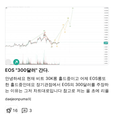
롱
E
EOS "300달러" 간다.
안녕하세요 현재 비트 30K롱 홀드중이고 어제 EOS롱또
한 홀드중인데요 장기관점에서 EOS의 300달러를 주장하
는 이유는 그저 차트대로입니다 참고로 저는 올 초에 리플
최저점에 대국적인 매집을 통해 130배 이상의 수익을 냈
daejeonpuma의
으며 이오스는 리플에 이어 저의 통장을 두둑하게 만들어
줄것같네요 감사용
1
6
3