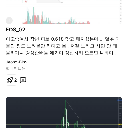
E
EOS_02
이오숙여사 작년 피보 0.618 맞고 뒈지셨는데 ... 얼추 더
블탑 정도 노려볼만 하다고 봄 . 저걸 노리고 사면 안 돼.
물리거나 강성존버들 얘기야 정신차려 오르면 나와야 ..
이상한 개솔 하지 말고 근거는 이오스 사토시 기술적 반등
Jeong-Bin의
업데이트됨
2