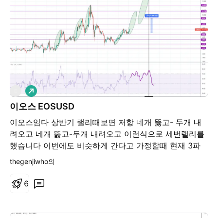
않기 때문에 좋은 가격반응이 예상됩니다. 한편, 지난 번
그래도 조금씩 저점이 상승하는 모습이 관찰됩니다. 다음
이오스 포스팅을 드린 날짜는 2021.10.08. 금요일 이였
으로 주봉입니다. 차트상으로는 5.5달러 ~ 5.68달러가 강
으며 당시 이오스 가격은 4.78달러이었습니다. 어제 제가
한 저항구간입니다. 이오스가 크게 상승하기 위해서는 해
매수했던 가격은 약 4.4달러이었습니다. 딱 한 달이 지났
당 구간 이상으로 일봉 종가 마감하고를 내려오지 않아야
지만 0.38달러 저렴하게 매수할 수 있었습니다. 조금 더
합니다. 이오스는 연두색 매물대인 3.1달러 ~ 3.65달러를
값싼 가격으로 매수해서 좋은 건지 아닌지 헷갈리지만 다
지켜준 모습을 볼 때 바닥 테스트는 끝났다고 생각합니다.
음 달에는 오늘 보다 높은 가격에서 이오스 포스팅을 할
따라서 추가 상승을 기대하고 있습니다. 상방시 주요 저항
수 있기를 기대해 보겠습니다. ⭐ 결 론 ⭐ ① 개인적인 이
롱
E
구간으로는 6.5달러 / 7.7달러 / 8.4달러 ~ 8.72달러 / 10
오스 매수 근거는 주봉 사토시 지지구간 도착 및 다이버전
달러 / 12달러가 있습니다. 다른 알트코인중에 가격 반응
이오스 EOSUSD
스 확인입니다. ② 현재 이오스는 파란색 삼각형 내에서
이 느리지만 현물로 모아두면 빛을 볼 때가 도래하지 않을
이오스임다 상반기 랠리때보면 저항 네개 뚫고- 두개 내
횡보수렴 하고 있습니다. ③ 이오스는 빨간색 매물대
까 생각하고 있습니다. ⭐ 결 론 ⭐ ① 이오스는 오르고 있
려오고 네개 뚫고-두개 내려오고 이런식으로 세번랠리를
(5.54달러 ~ 5.68달러)를 돌파하고 지지받게 된다면 큰
었습니다. ② 바닥테스트는 이루어졌다고 보며 추가 상승
했습니다 이번에도 비슷하게 간다고 가정할때 현재 3파
상승을 기대할 수 있습니다. ④ 다음 달에는 오늘 보다 높
을 기대하고 있습니다. ③ 개인적으로 이오스 매매는 안
진행중이며 4파 조정후 5파 24불정도는 가지 않을까 추
은 가격에서 이오스 포스팅을 할 수 있기를 기대해 보겠습
thegenjiwho의
하지만 이번 기회에 매수를 고려하고 있습니다. ④ 원화
측중입니다 이오스가 잘안가는데 가면 많이가고 떨어지
니다. #디지털자산 #알트코인 #이오스 ※ 본 포스팅의 정
기준으로는 최소 8천 원 정도는 도달하지 않을까 생각하
면 많이 떨어집니다 이번 3파가 예측한 정도 지점까진 가
보는 투자권유 목적이 아니며 투자의 책임은 항상 본인에
6
고 있습니다. #디지털자산 #알트코인 #이오스 ※ 본 포스
주면 좋겟네요 10월30일 고점 예상한건 11월초 FOMC
게 있음을 알려드립니다.
팅의 정보는 투자권유 목적이 아니며 투자의 책임은 항상
가 있으며 아마 그떄 테이퍼링 발표가 있을거라 예상하기
본인에게 있음을 알려드립니다.
떄문입니다 (10월은 FOMC 없음) 어제 발표한 비농업고