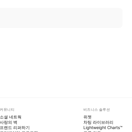
커뮤니티
비즈니스 솔루션
소셜 네트웍
위젯
사랑의 벽
차팅 라이브러리
프렌드 리퍼하기
Lightweight Charts™