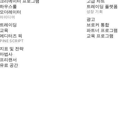
크리에이터 프로그램
고급 차트
하우스룰
트레이딩 플랫폼
모더레이터
성장 기회
아이디어
광고
트레이딩
브로커 통합
교육
파트너 프로그램
에디터즈 픽
교육 프로그램
PINE SCRIPT
지표 및 전략
마법사
프리랜서
유료 공간