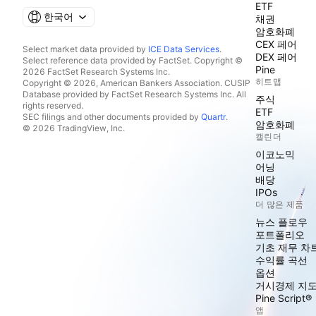
ETF
한국어
채권
암호화폐
CEX 페어
Select market data provided by
ICE Data Services
.
DEX 페어
Select reference data provided by FactSet. Copyright ©
Pine
2026 FactSet Research Systems Inc.
히트맵
Copyright © 2026, American Bankers Association. CUSIP
Database provided by FactSet Research Systems Inc. All
주식
rights reserved.
ETF
SEC filings and other documents provided by
Quartr
.
암호화폐
© 2026 TradingView, Inc.
캘린더
이코노믹
어닝
배당
IPOs
더 많은 제품
뉴스 플로우
포트폴리오
기초 재무 차
수익률 곡선
옵션
거시경제 지
Pine Script®
앱