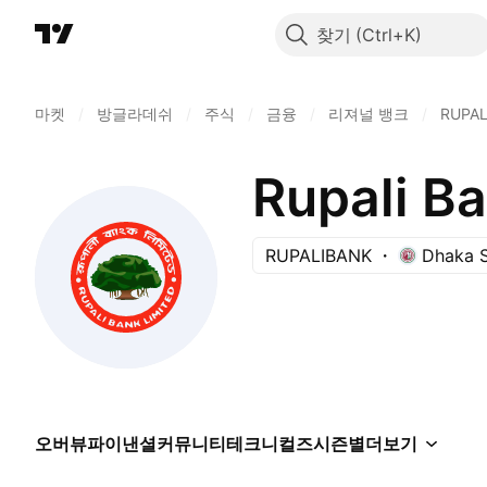
찾기
마켓
/
방글라데쉬
/
주식
/
금융
/
리져널 뱅크
/
RUPAL
Rupali B
RUPALIBANK
Dhaka 
오버뷰
파이낸셜
커뮤니티
테크니컬즈
시즌별
더보기