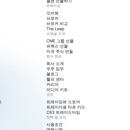
플랜 선물하기
트레이딩
오버뷰
브로커
브로커 비교
The Leap
스페셜 오퍼
CME 그룹 선물
유렉스 선물
미국 주식 번들
회사 정보
회사 소개
우주 임무
블로그
헬프 센터
커리어
미디어 키트
굿즈
트
트레이딩뷰 스토어
트레이더용 타로 카드
C63 트레이드타임
도
정책 및 보안
사용조건
면책사항