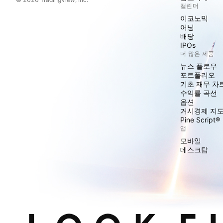
캘린더
이코노믹
어닝
배당
IPOs
더 많은 제품
뉴스 플로우
포트폴리오
기초 재무 차
수익률 곡선
옵션
거시경제 지
Pine Script®
앱
모바일
데스크탑