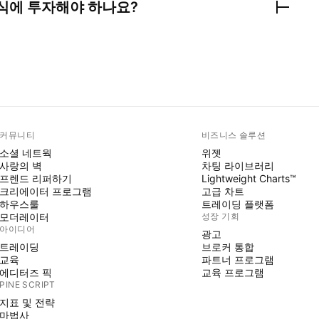
식에 투자해야 하나요?
커뮤니티
비즈니스 솔루션
소셜 네트웍
위젯
사랑의 벽
차팅 라이브러리
프렌드 리퍼하기
Lightweight Charts™
크리에이터 프로그램
고급 차트
하우스룰
트레이딩 플랫폼
모더레이터
성장 기회
아이디어
광고
트레이딩
브로커 통합
교육
파트너 프로그램
에디터즈 픽
교육 프로그램
PINE SCRIPT
지표 및 전략
마법사