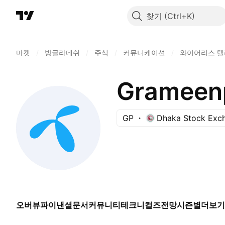
찾기
마켓
/
방글라데쉬
/
주식
/
커뮤니케이션
/
와이어리스 
Grameenp
GP
Dhaka Stock Exc
오버뷰
파이낸셜
문서
커뮤니티
테크니컬즈
전망
시즌별
더보기