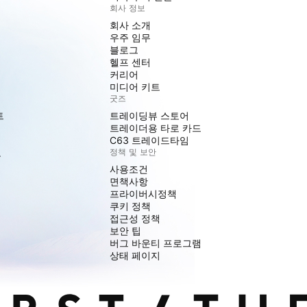
회사 정보
회사 소개
우주 임무
블로그
헬프 센터
커리어
미디어 키트
굿즈
트
트레이딩뷰 스토어
트레이더용 타로 카드
C63 트레이드타임
도
정책 및 보안
사용조건
면책사항
프라이버시정책
쿠키 정책
접근성 정책
보안 팁
버그 바운티 프로그램
상태 페이지