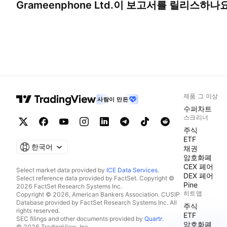
Grameenphone Ltd.
이 보고서를 릴리스하나요
제품 그 이상
사람이 만든
수퍼차트
스크리너
주식
ETF
한국어
채권
암호화폐
CEX 페어
Select market data provided by
ICE Data Services
.
DEX 페어
Select reference data provided by FactSet. Copyright ©
Pine
2026 FactSet Research Systems Inc.
히트맵
Copyright © 2026, American Bankers Association. CUSIP
Database provided by FactSet Research Systems Inc. All
주식
rights reserved.
ETF
SEC filings and other documents provided by
Quartr
.
암호화폐
© 2026 TradingView, Inc.