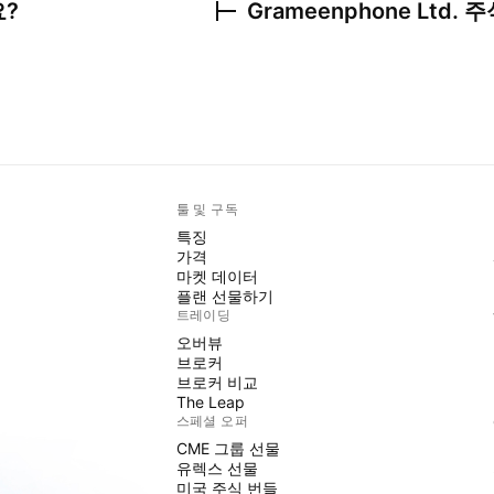
?
Grameenphone Ltd.
주
툴 및 구독
특징
가격
마켓 데이터
플랜 선물하기
트레이딩
오버뷰
브로커
브로커 비교
The Leap
스페셜 오퍼
CME 그룹 선물
유렉스 선물
미국 주식 번들