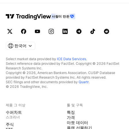
사람이 만든
한국어
Select market data provided by
ICE Data Services
.
Select reference data provided by FactSet. Copyright © 2026 FactSet
Research Systems Inc.
Copyright © 2026, American Bankers Association. CUSIP Database
provided by FactSet Research Systems Inc. All rights reserved.
SEC filings and other documents provided by
Quartr
.
© 2026 TradingView, Inc.
제품 그 이상
툴 및 구독
수퍼차트
특징
스크리너
가격
마켓 데이터
주식
플랜 선물하기