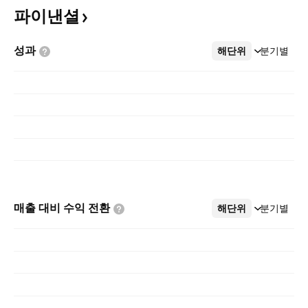
파이낸셜
성과
해단위
더보기
분기별
매출 대비 수익
전환
해단위
더보기
분기별