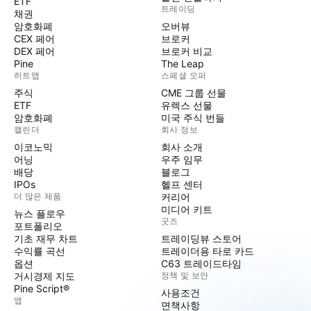
ETF
트레이딩
채권
암호화폐
오버뷰
CEX 페어
브로커
DEX 페어
브로커 비교
Pine
The Leap
히트맵
스페셜 오퍼
주식
CME 그룹 선물
ETF
유렉스 선물
암호화폐
미국 주식 번들
캘린더
회사 정보
이코노믹
회사 소개
어닝
우주 임무
배당
블로그
IPOs
헬프 센터
더 많은 제품
커리어
미디어 키트
뉴스 플로우
굿즈
포트폴리오
기초 재무 차트
트레이딩뷰 스토어
수익률 곡선
트레이더용 타로 카드
옵션
C63 트레이드타임
거시경제 지도
정책 및 보안
Pine Script®
사용조건
앱
면책사항