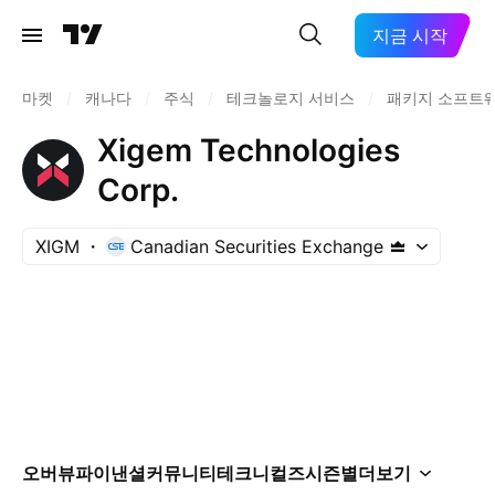
지금 시작
마켓
/
캐나다
/
주식
/
테크놀로지 서비스
/
패키지 소프트
Xigem Technologies
Corp.
XIGM
Canadian Securities Exchange
오버뷰
파이낸셜
커뮤니티
테크니컬즈
시즌별
더보기