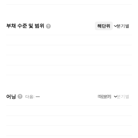
부채 수준 및
범위
해단위
더보기
분기별
어닝
해단위
더보기
분기별
다음
:
—