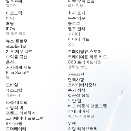
암호화폐
미국 주식 번들
캘린더
회사 정보
이코노믹
회사 소개
어닝
우주 임무
배당
블로그
IPOs
헬프 센터
더 많은 제품
커리어
미디어 키트
뉴스 플로우
굿즈
포트폴리오
기초 재무 차트
트레이딩뷰 스토어
수익률 곡선
트레이더용 타로 카드
옵션
C63 트레이드타임
거시경제 지도
정책 및 보안
Pine Script®
사용조건
앱
면책사항
모바일
프라이버시정책
데스크탑
쿠키 정책
커뮤니티
접근성 정책
보안 팁
소셜 네트웍
버그 바운티 프로그램
사랑의 벽
상태 페이지
프렌드 리퍼하기
비즈니스 솔루션
크리에이터 프로그램
하우스룰
위젯
모더레이터
차팅 라이브러리