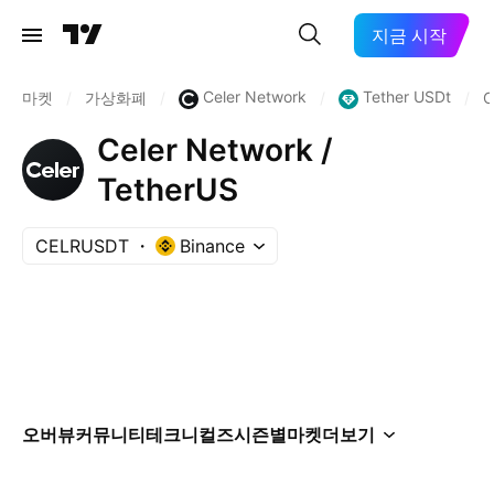
지금 시작
Celer Network
Tether USDt
마켓
/
가상화폐
/
/
/
C
Celer Network /
TetherUS
CELRUSDT
Binance
오버뷰
커뮤니티
테크니컬즈
시즌별
마켓
더보기