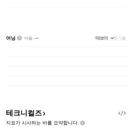
어닝
해단위
더보기
분기별
다음
:
—
테크니컬즈
지표가 시사하는 바를
요약합니다.