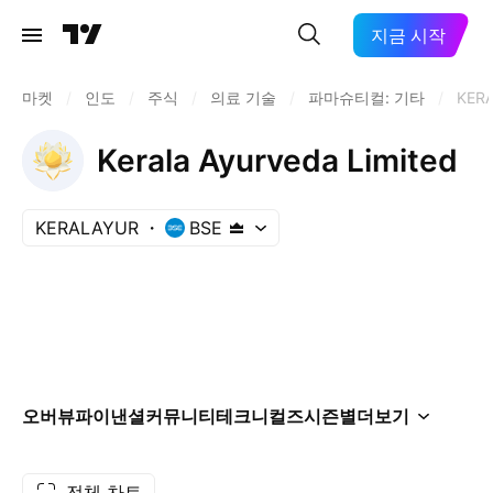
지금 시작
마켓
/
인도
/
주식
/
의료 기술
/
파마슈티컬: 기타
/
KER
Kerala Ayurveda Limited
KERALAYUR
BSE
오버뷰
파이낸셜
커뮤니티
테크니컬즈
시즌별
더보기
전체 차트