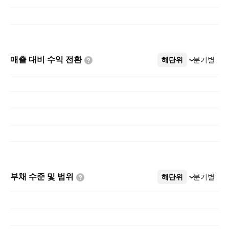
매출 대비 수익
전환
해단위
더보기
분기별
부채 수준 및
범위
해단위
더보기
분기별