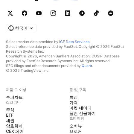
한국어
Select market data provided by
ICE Data Services
.
Select reference data provided by FactSet. Copyright © 2026 FactSet
Research Systems Inc.
Copyright © 2026, American Bankers Association. CUSIP Database
provided by FactSet Research Systems Inc. All rights reserved.
SEC filings and other documents provided by
Quartr
.
© 2026 TradingView, Inc.
제품 그 이상
툴 및 구독
수퍼차트
특징
스크리너
가격
마켓 데이터
주식
플랜 선물하기
ETF
트레이딩
채권
암호화폐
오버뷰
CEX 페어
브로커