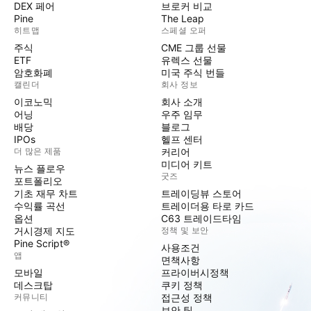
DEX 페어
브로커 비교
Pine
The Leap
히트맵
스페셜 오퍼
주식
CME 그룹 선물
ETF
유렉스 선물
암호화폐
미국 주식 번들
캘린더
회사 정보
이코노믹
회사 소개
어닝
우주 임무
배당
블로그
IPOs
헬프 센터
더 많은 제품
커리어
미디어 키트
뉴스 플로우
굿즈
포트폴리오
기초 재무 차트
트레이딩뷰 스토어
수익률 곡선
트레이더용 타로 카드
옵션
C63 트레이드타임
거시경제 지도
정책 및 보안
Pine Script®
사용조건
앱
면책사항
모바일
프라이버시정책
데스크탑
쿠키 정책
커뮤니티
접근성 정책
보안 팁