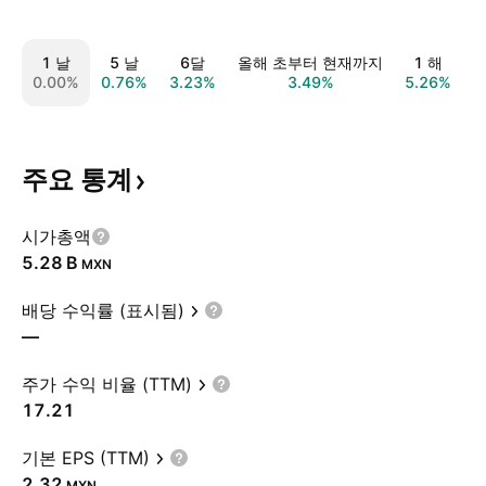
1 날
5 날
6달
올해 초부터 현재까지
1 해
0.00%
0.76%
3.23%
3.49%
5.26%
2
주요
통계
시가총액
‪5.28 B‬
MXN
배당 수익률 (표시됨)
—
주가 수익 비율 (TTM)
17.21
기본 EPS (TTM)
2.32
MXN