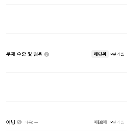
부채 수준 및
범위
해단위
더보기
분기별
어닝
해단위
더보기
분기별
다음
:
—