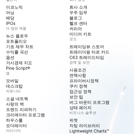
이코노믹
회사 소개
어닝
우주 임무
배당
블로그
IPOs
헬프 센터
더 많은 제품
커리어
미디어 키트
뉴스 플로우
굿즈
포트폴리오
기초 재무 차트
트레이딩뷰 스토어
수익률 곡선
트레이더용 타로 카드
옵션
C63 트레이드타임
거시경제 지도
정책 및 보안
Pine Script®
사용조건
앱
면책사항
모바일
프라이버시정책
데스크탑
쿠키 정책
커뮤니티
접근성 정책
보안 팁
소셜 네트웍
버그 바운티 프로그램
사랑의 벽
상태 페이지
프렌드 리퍼하기
비즈니스 솔루션
크리에이터 프로그램
하우스룰
위젯
모더레이터
차팅 라이브러리
아이디어
Lightweight Charts™