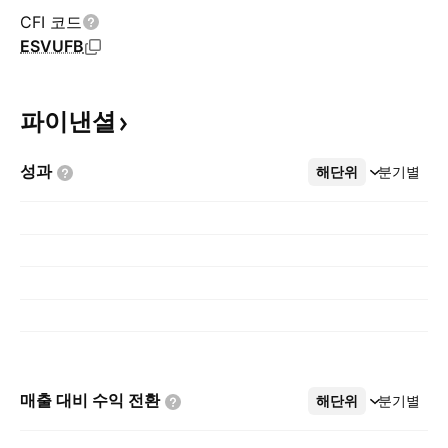
CFI 코드
ESVUFB
파이낸셜
성과
해단위
더보기
분기별
매출 대비 수익
전환
해단위
더보기
분기별