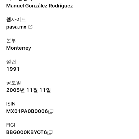
Manuel González Rodríguez
웹사이트
pasa.mx
본부
Monterrey
설립
1991
공모일
2005년 11월 11일
ISIN
MX01PA0B0006
FIGI
BBG000KBYQT6