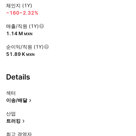
체인지 (1Y)
−160
−2.32%
매출/직원 (1Y)
‪1.14 M‬
MXN
순이익/직원 (1Y)
‪51.89 K‬
MXN
Details
섹터
이송/배달
산업
트러킹
최고 경영자