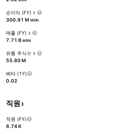
순이익 (FY)
‪300.91 M‬
MXN
매출 (FY)
‪7.71 B‬
MXN
유통 주식수
‪55.80 M‬
베타 (1Y)
0.02
직원
직원 (FY)
‪6.74 K‬