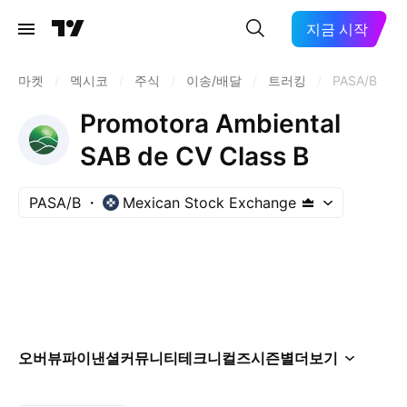
지금 시작
마켓
/
멕시코
/
주식
/
이송/배달
/
트러킹
/
PASA/B
Promotora Ambiental
SAB de CV Class B
PASA/B
Mexican Stock Exchange
오버뷰
파이낸셜
커뮤니티
테크니컬즈
시즌별
더보기