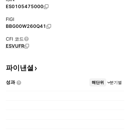
ES0105475000
FIGI
BBG00W260Q41
CFI 코드
ESVUFR
파이낸셜
성과
해단위
더보기
분기별