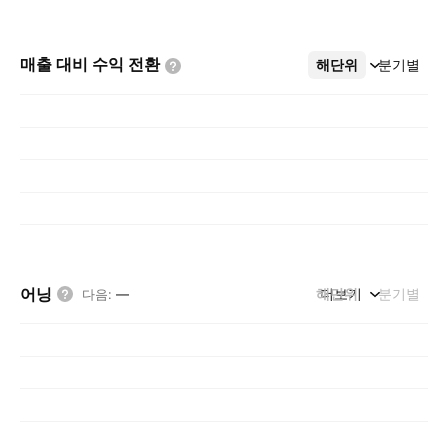
매출 대비 수익
전환
해단위
더보기
분기별
어닝
해단위
더보기
분기별
다음
:
—