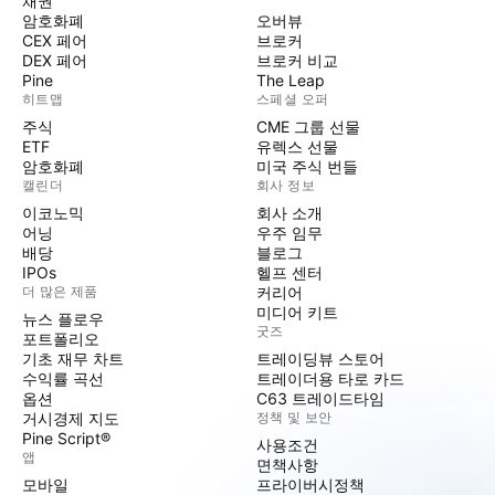
채권
암호화폐
오버뷰
CEX 페어
브로커
DEX 페어
브로커 비교
Pine
The Leap
히트맵
스페셜 오퍼
주식
CME 그룹 선물
ETF
유렉스 선물
암호화폐
미국 주식 번들
캘린더
회사 정보
이코노믹
회사 소개
어닝
우주 임무
배당
블로그
IPOs
헬프 센터
더 많은 제품
커리어
미디어 키트
뉴스 플로우
굿즈
포트폴리오
기초 재무 차트
트레이딩뷰 스토어
수익률 곡선
트레이더용 타로 카드
옵션
C63 트레이드타임
거시경제 지도
정책 및 보안
Pine Script®
사용조건
앱
면책사항
모바일
프라이버시정책