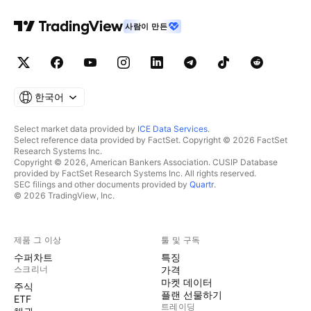
사람이 만든
한국어
Select market data provided by
ICE Data Services
.
Select reference data provided by FactSet. Copyright © 2026 FactSet
Research Systems Inc.
Copyright © 2026, American Bankers Association. CUSIP Database
provided by FactSet Research Systems Inc. All rights reserved.
SEC filings and other documents provided by
Quartr
.
© 2026 TradingView, Inc.
제품 그 이상
툴 및 구독
수퍼차트
특징
스크리너
가격
마켓 데이터
주식
플랜 선물하기
ETF
트레이딩