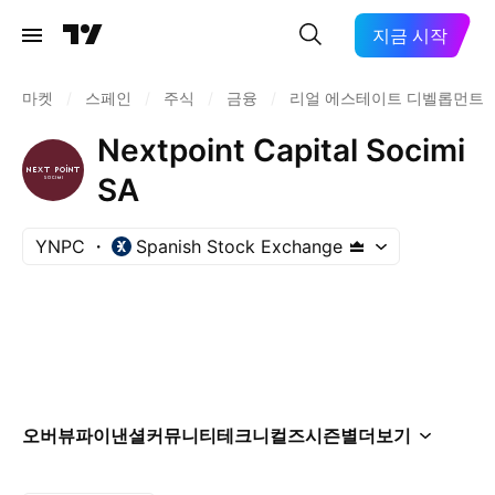
지금 시작
마켓
/
스페인
/
주식
/
금융
/
리얼 에스테이트 디벨롭먼트
Nextpoint Capital Socimi
SA
YNPC
Spanish Stock Exchange
오버뷰
파이낸셜
커뮤니티
테크니컬즈
시즌별
더보기