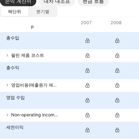
손익 계산서
대차 대조표
현금 흐름
해단위
분기별
메트릭
2007
2008
통화: CLP
총수입
팔린 제품 코스트
총수익
영업비용(매출원가 제외)
영업 수입
Non-operating income (total)
세전이익