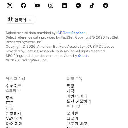
한국어
Select market data provided by
ICE Data Services
.
Select reference data provided by FactSet. Copyright © 2026 FactSet
Research Systems Inc.
Copyright © 2026, American Bankers Association. CUSIP Database
provided by FactSet Research Systems Inc. All rights reserved.
SEC filings and other documents provided by
Quartr
.
© 2026 TradingView, Inc.
제품 그 이상
툴 및 구독
수퍼차트
특징
스크리너
가격
마켓 데이터
주식
플랜 선물하기
ETF
트레이딩
채권
암호화폐
오버뷰
CEX 페어
브로커
DEX 페어
브로커 비교