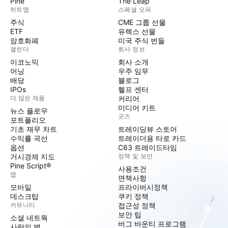
Pine
The Leap
히트맵
스페셜 오퍼
주식
CME 그룹 선물
ETF
유렉스 선물
암호화폐
미국 주식 번들
캘린더
회사 정보
이코노믹
회사 소개
어닝
우주 임무
배당
블로그
IPOs
헬프 센터
더 많은 제품
커리어
미디어 키트
뉴스 플로우
굿즈
포트폴리오
기초 재무 차트
트레이딩뷰 스토어
수익률 곡선
트레이더용 타로 카드
옵션
C63 트레이드타임
거시경제 지도
정책 및 보안
Pine Script®
사용조건
앱
면책사항
모바일
프라이버시정책
데스크탑
쿠키 정책
커뮤니티
접근성 정책
보안 팁
소셜 네트웍
버그 바운티 프로그램
사랑의 벽