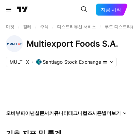
지금 시작
마켓
/
칠레
/
주식
/
디스트리뷰션 서비스
/
푸드 디스트리
Multiexport Foods S.A.
MULTI_X
Santiago Stock Exchange
오버뷰
파이낸셜
문서
커뮤니티
테크니컬즈
시즌별
더보기
기초 지표 및 통계