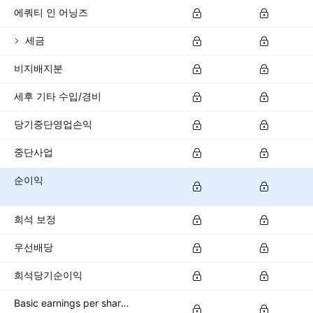
에쿼티 인 어닝즈
세금
비지배지분
세후 기타 수입/경비
당기중단영업손익
중단사업
순이익
희석 보정
우선배당
희석당기순이익
Basic earnings per share (basic EPS)