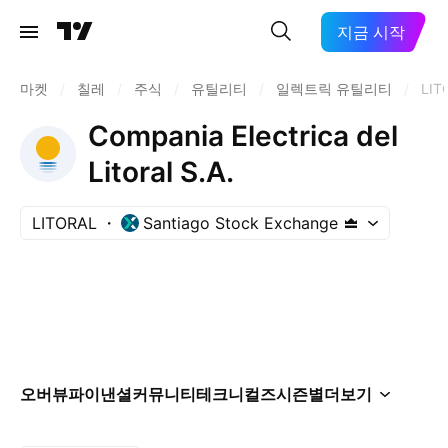
지금 시작
마켓
/
칠레
/
주식
/
유틸리티
/
일렉트릭 유틸리티
/
LIT
Compania Electrica del
Litoral S.A.
LITORAL
Santiago Stock Exchange
오버뷰
파이낸셜
커뮤니티
테크니컬즈
시즌별
더보기