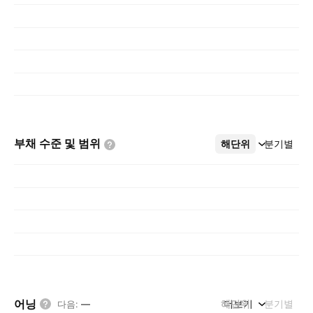
부채 수준 및
범위
해단위
더보기
분기별
어닝
해단위
더보기
분기별
다음
:
—