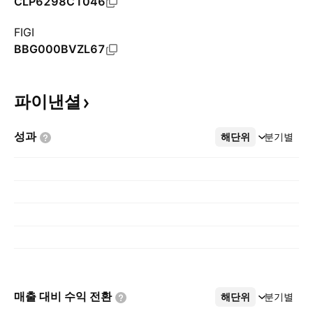
CLP6298C1046
FIGI
BBG000BVZL67
파이낸셜
성과
해단위
더보기
분기별
매출 대비 수익
전환
해단위
더보기
분기별