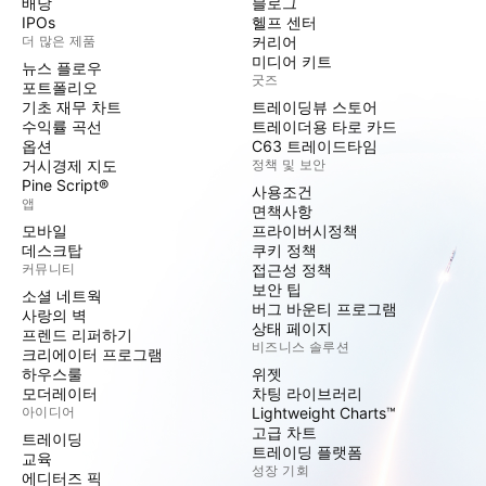
배당
블로그
IPOs
헬프 센터
더 많은 제품
커리어
미디어 키트
뉴스 플로우
굿즈
포트폴리오
기초 재무 차트
트레이딩뷰 스토어
수익률 곡선
트레이더용 타로 카드
옵션
C63 트레이드타임
거시경제 지도
정책 및 보안
Pine Script®
사용조건
앱
면책사항
모바일
프라이버시정책
데스크탑
쿠키 정책
커뮤니티
접근성 정책
보안 팁
소셜 네트웍
버그 바운티 프로그램
사랑의 벽
상태 페이지
프렌드 리퍼하기
비즈니스 솔루션
크리에이터 프로그램
하우스룰
위젯
모더레이터
차팅 라이브러리
아이디어
Lightweight Charts™
고급 차트
트레이딩
트레이딩 플랫폼
교육
성장 기회
에디터즈 픽