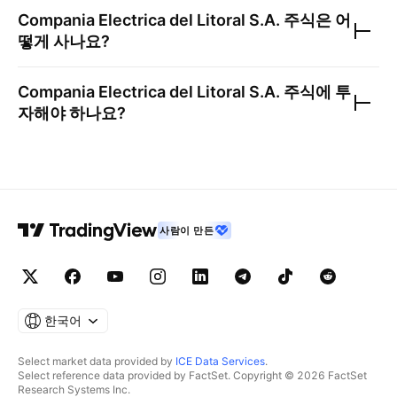
Compania Electrica del Litoral S.A.
주식은 어
떻게 사나요?
Compania Electrica del Litoral S.A.
주식에 투
자해야 하나요?
사람이 만든
한국어
Select market data provided by
ICE Data Services
.
Select reference data provided by FactSet. Copyright © 2026 FactSet
Research Systems Inc.