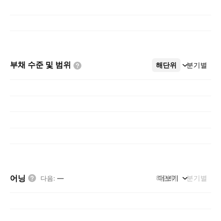
부채 수준 및
범위
해단위
더보기
분기별
어닝
해단위
더보기
분기별
다음
:
—