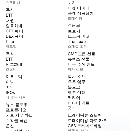
스크리너
가격
마켓 데이터
주식
플랜 선물하기
ETF
트레이딩
채권
암호화폐
오버뷰
CEX 페어
브로커
DEX 페어
브로커 비교
Pine
The Leap
히트맵
스페셜 오퍼
주식
CME 그룹 선물
ETF
유렉스 선물
암호화폐
미국 주식 번들
캘린더
회사 정보
이코노믹
회사 소개
어닝
우주 임무
배당
블로그
IPOs
헬프 센터
더 많은 제품
커리어
미디어 키트
뉴스 플로우
굿즈
포트폴리오
기초 재무 차트
트레이딩뷰 스토어
수익률 곡선
트레이더용 타로 카드
옵션
C63 트레이드타임
거시경제 지도
정책 및 보안