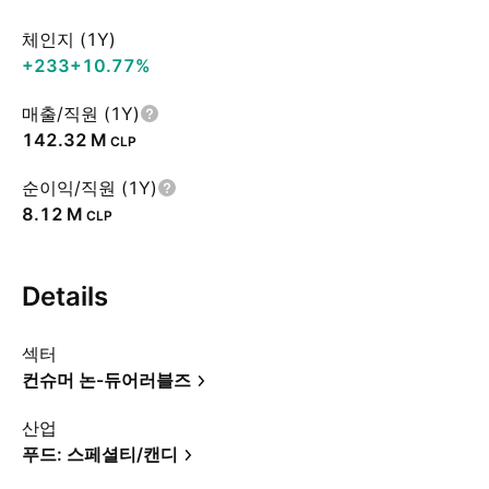
체인지 (1Y)
+233
+10.77%
매출/직원 (1Y)
‪142.32 M‬
CLP
순이익/직원 (1Y)
‪8.12 M‬
CLP
Details
섹터
컨슈머 논-듀어러블즈
산업
푸드: 스페셜티/캔디