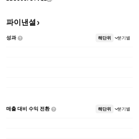
파이낸셜
성과
해단위
더보기
분기별
매출 대비 수익
전환
해단위
더보기
분기별