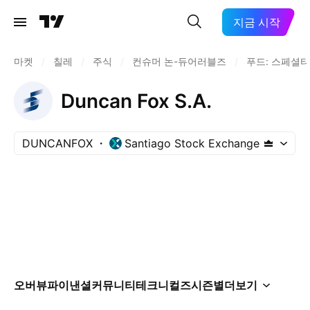
지금 시작
마켓
/
칠레
/
주식
/
컨슈머 논-듀어러블즈
/
푸드: 스페셜티
Duncan Fox S.A.
DUNCANFOX
Santiago Stock Exchange
오버뷰
파이낸셜
커뮤니티
테크니컬즈
시즌별
더보기