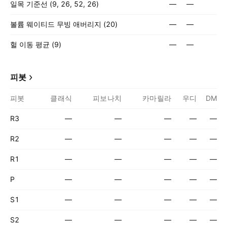
일목 기준선 (9, 26, 52, 26)
—
—
볼륨 웨이티드 무빙 애버리지 (20)
—
—
헐 이동 평균 (9)
—
—
피봇
피봇
클래식
피보나치
카마릴라
우디
DM
R3
—
—
—
—
—
R2
—
—
—
—
—
R1
—
—
—
—
—
P
—
—
—
—
—
S1
—
—
—
—
—
S2
—
—
—
—
—