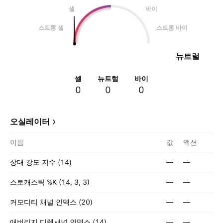
셀
바이
스트롱 셀
스트롱 바이
뉴트럴
셀
뉴트럴
바이
0
0
0
오실레이터
이름
값
액션
상대 강도 지수 (14)
—
—
스토캐스틱 %K (14, 3, 3)
—
—
커모디티 채널 인덱스 (20)
—
—
애버리지 디렉셔널 인덱스 (14)
—
—