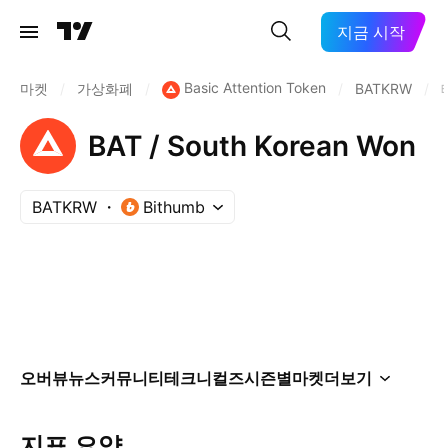
지금 시작
Basic Attention Token
마켓
/
가상화폐
/
/
BATKRW
/
BAT / South Korean Won
BATKRW
Bithumb
오버뷰
뉴스
커뮤니티
테크니컬즈
시즌별
마켓
더보기
지표 요약