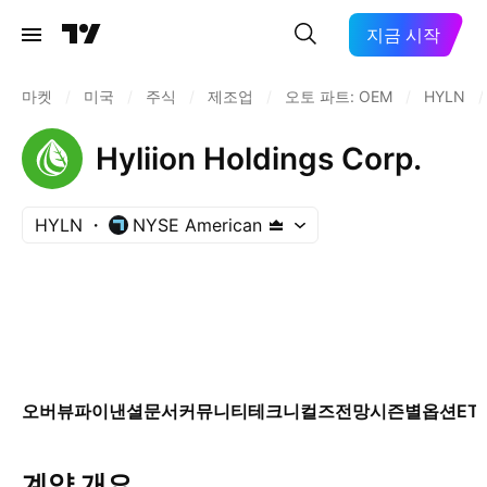
지금 시작
마켓
/
미국
/
주식
/
제조업
/
오토 파트: OEM
/
HYLN
/
Hyliion Holdings Corp.
HYLN
NYSE American
오버뷰
파이낸셜
문서
커뮤니티
테크니컬즈
전망
시즌별
옵션
ET
계약 개요