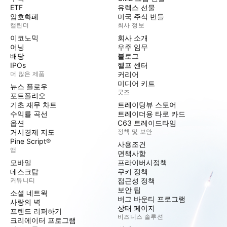
ETF
유렉스 선물
암호화폐
미국 주식 번들
캘린더
회사 정보
이코노믹
회사 소개
어닝
우주 임무
배당
블로그
IPOs
헬프 센터
더 많은 제품
커리어
미디어 키트
뉴스 플로우
굿즈
포트폴리오
기초 재무 차트
트레이딩뷰 스토어
수익률 곡선
트레이더용 타로 카드
옵션
C63 트레이드타임
거시경제 지도
정책 및 보안
Pine Script®
사용조건
앱
면책사항
모바일
프라이버시정책
데스크탑
쿠키 정책
커뮤니티
접근성 정책
보안 팁
소셜 네트웍
버그 바운티 프로그램
사랑의 벽
상태 페이지
프렌드 리퍼하기
비즈니스 솔루션
크리에이터 프로그램