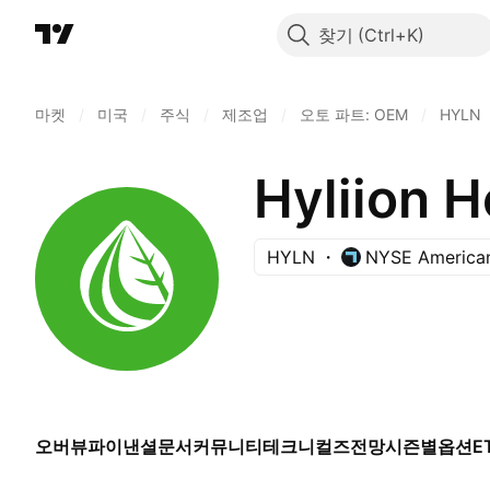
찾기
마켓
/
미국
/
주식
/
제조업
/
오토 파트: OEM
/
HYLN
Hyliion H
HYLN
NYSE America
오버뷰
파이낸셜
문서
커뮤니티
테크니컬즈
전망
시즌별
옵션
E