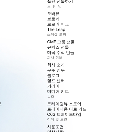
플랜 선물하기
트레이딩
오버뷰
브로커
브로커 비교
The Leap
스페셜 오퍼
CME 그룹 선물
유렉스 선물
미국 주식 번들
회사 정보
회사 소개
우주 임무
블로그
헬프 센터
커리어
미디어 키트
굿즈
트
트레이딩뷰 스토어
트레이더용 타로 카드
C63 트레이드타임
도
정책 및 보안
사용조건
면책사항