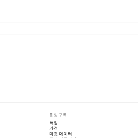
툴 및 구독
특징
가격
마켓 데이터