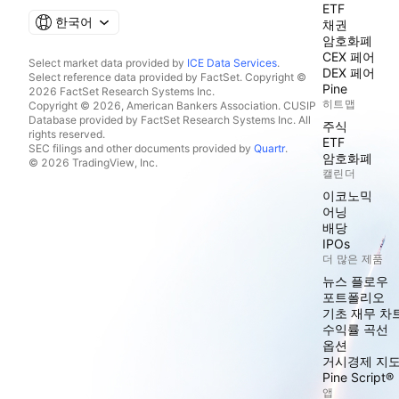
ETF
한국어
채권
암호화폐
CEX 페어
Select market data provided by
ICE Data Services
.
DEX 페어
Select reference data provided by FactSet. Copyright ©
Pine
2026 FactSet Research Systems Inc.
히트맵
Copyright © 2026, American Bankers Association. CUSIP
Database provided by FactSet Research Systems Inc. All
주식
rights reserved.
ETF
SEC filings and other documents provided by
Quartr
.
암호화폐
© 2026 TradingView, Inc.
캘린더
이코노믹
어닝
배당
IPOs
더 많은 제품
뉴스 플로우
포트폴리오
기초 재무 차
수익률 곡선
옵션
거시경제 지
Pine Script®
앱