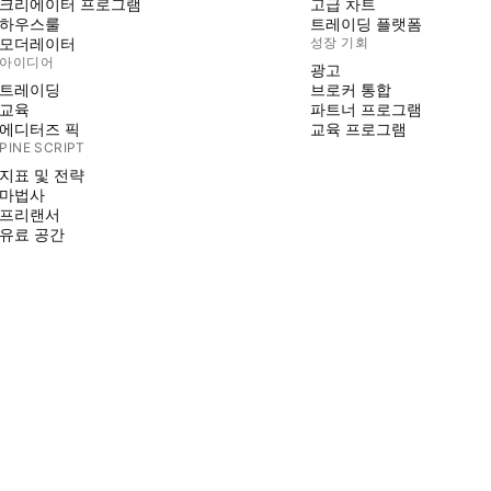
크리에이터 프로그램
고급 차트
하우스룰
트레이딩 플랫폼
모더레이터
성장 기회
아이디어
광고
트레이딩
브로커 통합
교육
파트너 프로그램
에디터즈 픽
교육 프로그램
PINE SCRIPT
지표 및 전략
마법사
프리랜서
유료 공간