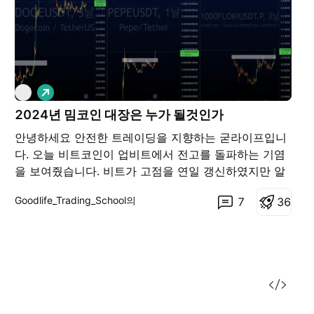
롱
1
2024년 밈코인 대장은 누가 될것인가
안녕하세요 안전한 트레이딩을 지향하는 굳라이프입니
다. 오늘 비트코인이 업비트에서 전고를 돌파하는 기염
을 보여줬습니다. 비트가 고점을 연일 갱신하였지만 알
트는 키맞추기를 못하고 있습니다. 알트들이 더 먹을게
Goodlife_Trading_School의
7
3
6
많기에 우리는 지금 어떤 알트들을 사야할지 어떤 섹터
들이 있는지 주목 해야겠습니다. 21년 불장에 밈코인이
라는 이름으로 장난스럽게 등장한 도지코인은 상승장의
주역이 되었었죠? 펀더멘털보다는 시장의 주목도와 환
희가 만든 결과라고 생각합니다. 그게..코..코인이니깐..
머스크의 어그로로 돈복사가 되는걸 우리는 눈으로