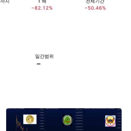
재까지
1 해
전체기간
−82.12%
−50.46%
일간범위
–