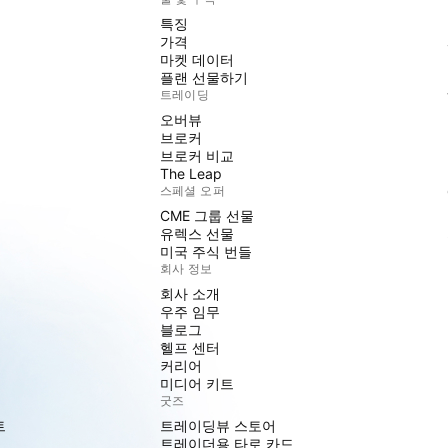
특징
가격
마켓 데이터
플랜 선물하기
트레이딩
오버뷰
브로커
브로커 비교
The Leap
스페셜 오퍼
CME 그룹 선물
유렉스 선물
미국 주식 번들
회사 정보
회사 소개
우주 임무
블로그
헬프 센터
커리어
미디어 키트
굿즈
트
트레이딩뷰 스토어
트레이더용 타로 카드