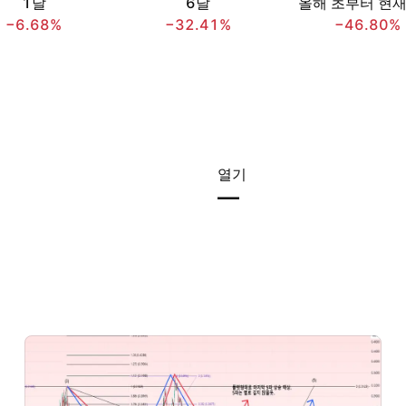
1달
6달
올해 초부터 현
−6.68%
−32.41%
−46.80%
열기
—