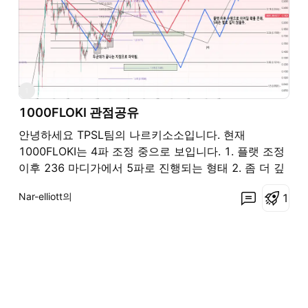
1
1000FLOKI 관점공유
안녕하세요 TPSL팀의 나르키소소입니다. 현재
1000FLOKI는 4파 조정 중으로 보입니다. 1. 플랫 조정
이후 236 마디가에서 5파로 진행되는 형태 2. 좀 더 깊
은 플랫 조정 이 후 수렴 형태로 전환되어 5파로 진행되
Nar-elliott의
1
는 형태 두가지의 가능성을 보고 있습니다. 접근방벙 :
236 마디가에서 캔들적 유의미한 변화를 확인 후 롱 진
입. 236 마디가에서 유의미한 변화가 없다면 더 아래에
서 확인 매매. * 차트는 살아있는 생물처럼 수시로 변합
니다. 그렇기에 항상 대응이 우선. 시나리오는 언제든
바뀔 수 있으며, 실시간