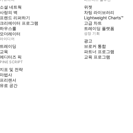
소셜 네트웍
위젯
사랑의 벽
차팅 라이브러리
프렌드 리퍼하기
Lightweight Charts™
크리에이터 프로그램
고급 차트
하우스룰
트레이딩 플랫폼
모더레이터
성장 기회
아이디어
광고
트레이딩
브로커 통합
교육
파트너 프로그램
에디터즈 픽
교육 프로그램
PINE SCRIPT
지표 및 전략
마법사
프리랜서
유료 공간