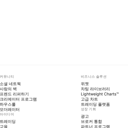
커뮤니티
비즈니스 솔루션
소셜 네트웍
위젯
사랑의 벽
차팅 라이브러리
프렌드 리퍼하기
Lightweight Charts™
크리에이터 프로그램
고급 차트
하우스룰
트레이딩 플랫폼
모더레이터
성장 기회
아이디어
광고
트레이딩
브로커 통합
교육
파트너 프로그램