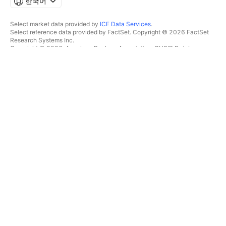
한국어
Select market data provided by
ICE Data Services
.
Select reference data provided by FactSet. Copyright © 2026 FactSet
Research Systems Inc.
Copyright © 2026, American Bankers Association. CUSIP Database
provided by FactSet Research Systems Inc. All rights reserved.
SEC filings and other documents provided by
Quartr
.
© 2026 TradingView, Inc.
제품 그 이상
툴 및 구독
수퍼차트
특징
스크리너
가격
마켓 데이터
주식
플랜 선물하기
ETF
트레이딩
채권
암호화폐
오버뷰
CEX 페어
브로커
DEX 페어
브로커 비교
Pine
The Leap
히트맵
스페셜 오퍼
주식
CME 그룹 선물
ETF
유렉스 선물