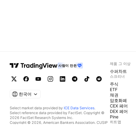
제품 그 이상
사람이 만든
수퍼차트
스크리너
주식
ETF
한국어
채권
암호화폐
CEX 페어
Select market data provided by
ICE Data Services
.
DEX 페어
Select reference data provided by FactSet. Copyright ©
Pine
2026 FactSet Research Systems Inc.
히트맵
Copyright © 2026, American Bankers Association. CUSIP
Database provided by FactSet Research Systems Inc. All
주식
rights reserved.
ETF