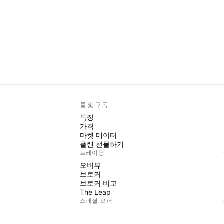
툴 및 구독
특징
가격
마켓 데이터
플랜 선물하기
트레이딩
오버뷰
브로커
브로커 비교
The Leap
스페셜 오퍼
CME 그룹 선물
유렉스 선물