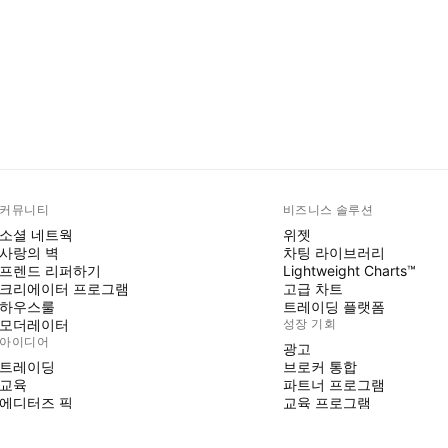
커뮤니티
비즈니스 솔루션
소셜 네트웍
위젯
사랑의 벽
차팅 라이브러리
프렌드 리퍼하기
Lightweight Charts™
크리에이터 프로그램
고급 차트
하우스룰
트레이딩 플랫폼
모더레이터
성장 기회
아이디어
광고
트레이딩
브로커 통합
교육
파트너 프로그램
에디터즈 픽
교육 프로그램
PINE SCRIPT
지표 및 전략