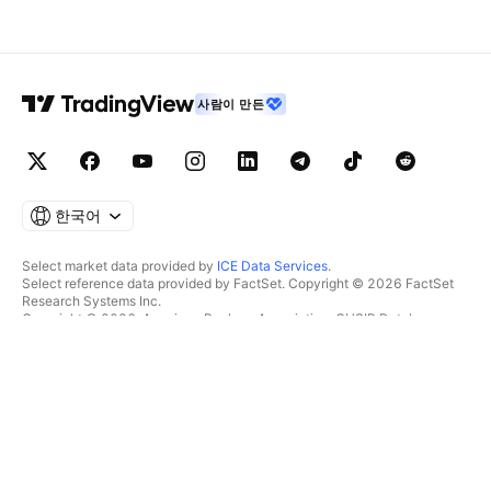
사람이 만든
한국어
Select market data provided by
ICE Data Services
.
Select reference data provided by FactSet. Copyright © 2026 FactSet
Research Systems Inc.
Copyright © 2026, American Bankers Association. CUSIP Database
provided by FactSet Research Systems Inc. All rights reserved.
SEC filings and other documents provided by
Quartr
.
© 2026 TradingView, Inc.
제품 그 이상
툴 및 구독
수퍼차트
특징
스크리너
가격