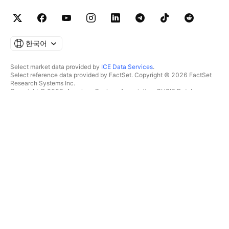
한국어
Select market data provided by
ICE Data Services
.
Select reference data provided by FactSet. Copyright © 2026 FactSet
Research Systems Inc.
Copyright © 2026, American Bankers Association. CUSIP Database
provided by FactSet Research Systems Inc. All rights reserved.
SEC filings and other documents provided by
Quartr
.
© 2026 TradingView, Inc.
제품 그 이상
툴 및 구독
수퍼차트
특징
스크리너
가격
마켓 데이터
주식
플랜 선물하기
ETF
트레이딩
채권
암호화폐
오버뷰
CEX 페어
브로커
DEX 페어
브로커 비교