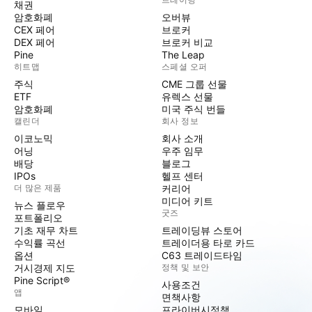
채권
암호화폐
오버뷰
CEX 페어
브로커
DEX 페어
브로커 비교
Pine
The Leap
히트맵
스페셜 오퍼
주식
CME 그룹 선물
ETF
유렉스 선물
암호화폐
미국 주식 번들
캘린더
회사 정보
이코노믹
회사 소개
어닝
우주 임무
배당
블로그
IPOs
헬프 센터
더 많은 제품
커리어
미디어 키트
뉴스 플로우
굿즈
포트폴리오
기초 재무 차트
트레이딩뷰 스토어
수익률 곡선
트레이더용 타로 카드
옵션
C63 트레이드타임
거시경제 지도
정책 및 보안
Pine Script®
사용조건
앱
면책사항
모바일
프라이버시정책