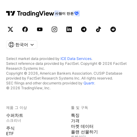
사람이 만든
한국어
Select market data provided by
ICE Data Services
.
Select reference data provided by FactSet. Copyright © 2026 FactSet
Research Systems Inc.
Copyright © 2026, American Bankers Association. CUSIP Database
provided by FactSet Research Systems Inc. All rights reserved.
SEC filings and other documents provided by
Quartr
.
© 2026 TradingView, Inc.
제품 그 이상
툴 및 구독
수퍼차트
특징
스크리너
가격
마켓 데이터
주식
플랜 선물하기
ETF
트레이딩