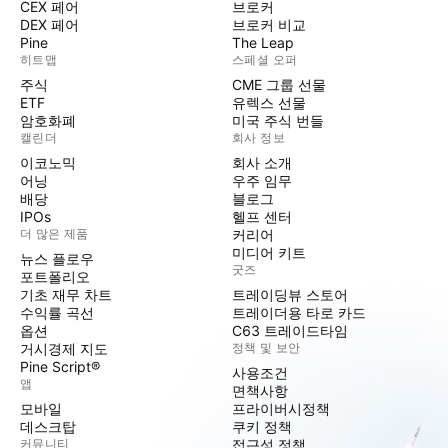
CEX 페어
브로커
DEX 페어
브로커 비교
Pine
The Leap
히트맵
스페셜 오퍼
주식
CME 그룹 선물
ETF
유렉스 선물
암호화폐
미국 주식 번들
캘린더
회사 정보
이코노믹
회사 소개
어닝
우주 임무
배당
블로그
IPOs
헬프 센터
더 많은 제품
커리어
미디어 키트
뉴스 플로우
굿즈
포트폴리오
기초 재무 차트
트레이딩뷰 스토어
수익률 곡선
트레이더용 타로 카드
옵션
C63 트레이드타임
거시경제 지도
정책 및 보안
Pine Script®
사용조건
앱
면책사항
모바일
프라이버시정책
데스크탑
쿠키 정책
커뮤니티
접근성 정책