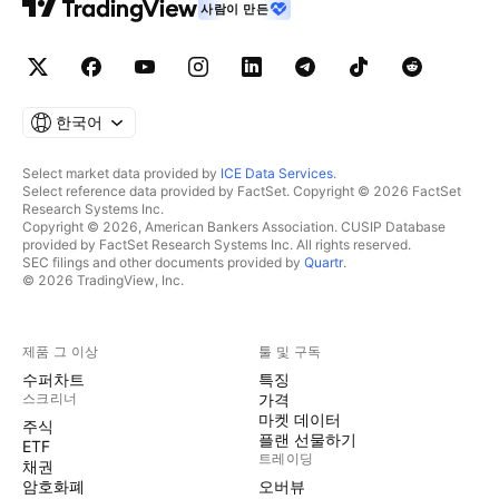
사람이 만든
한국어
Select market data provided by
ICE Data Services
.
Select reference data provided by FactSet. Copyright © 2026 FactSet
Research Systems Inc.
Copyright © 2026, American Bankers Association. CUSIP Database
provided by FactSet Research Systems Inc. All rights reserved.
SEC filings and other documents provided by
Quartr
.
© 2026 TradingView, Inc.
제품 그 이상
툴 및 구독
수퍼차트
특징
스크리너
가격
마켓 데이터
주식
플랜 선물하기
ETF
트레이딩
채권
암호화폐
오버뷰