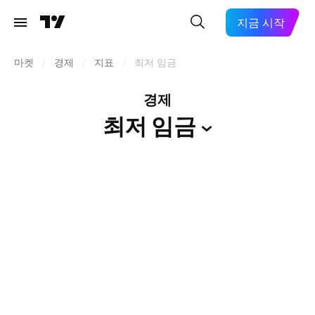
지금 시작
마켓
/
경제
/
지표
/
최저 임금
경제
최저
임금