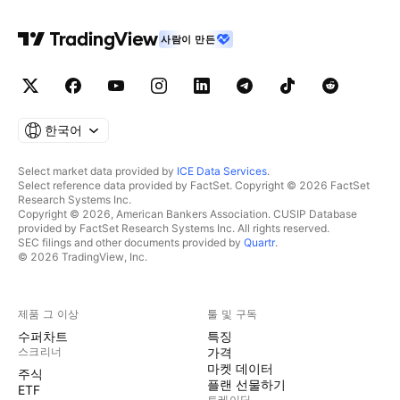
사람이 만든
한국어
Select market data provided by
ICE Data Services
.
Select reference data provided by FactSet. Copyright © 2026 FactSet
Research Systems Inc.
Copyright © 2026, American Bankers Association. CUSIP Database
provided by FactSet Research Systems Inc. All rights reserved.
SEC filings and other documents provided by
Quartr
.
© 2026 TradingView, Inc.
제품 그 이상
툴 및 구독
수퍼차트
특징
스크리너
가격
마켓 데이터
주식
플랜 선물하기
ETF
트레이딩