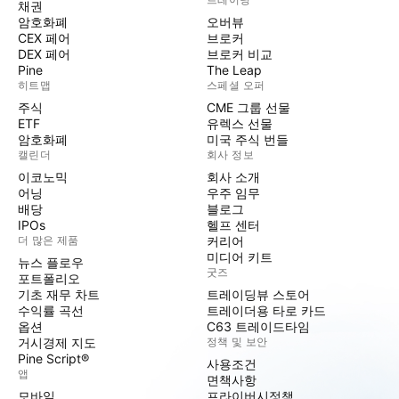
채권
암호화폐
오버뷰
CEX 페어
브로커
DEX 페어
브로커 비교
Pine
The Leap
히트맵
스페셜 오퍼
주식
CME 그룹 선물
ETF
유렉스 선물
암호화폐
미국 주식 번들
캘린더
회사 정보
이코노믹
회사 소개
어닝
우주 임무
배당
블로그
IPOs
헬프 센터
더 많은 제품
커리어
미디어 키트
뉴스 플로우
굿즈
포트폴리오
기초 재무 차트
트레이딩뷰 스토어
수익률 곡선
트레이더용 타로 카드
옵션
C63 트레이드타임
거시경제 지도
정책 및 보안
Pine Script®
사용조건
앱
면책사항
모바일
프라이버시정책