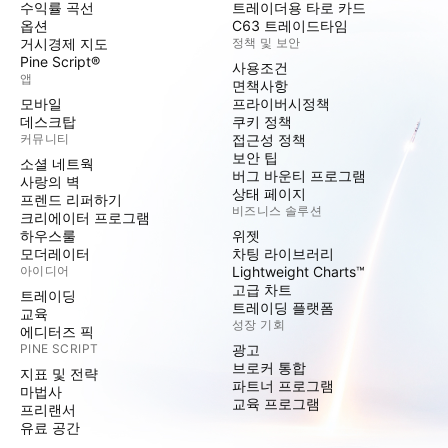
수익률 곡선
트레이더용 타로 카드
옵션
C63 트레이드타임
거시경제 지도
정책 및 보안
Pine Script®
사용조건
앱
면책사항
모바일
프라이버시정책
데스크탑
쿠키 정책
커뮤니티
접근성 정책
보안 팁
소셜 네트웍
버그 바운티 프로그램
사랑의 벽
상태 페이지
프렌드 리퍼하기
비즈니스 솔루션
크리에이터 프로그램
하우스룰
위젯
모더레이터
차팅 라이브러리
아이디어
Lightweight Charts™
고급 차트
트레이딩
트레이딩 플랫폼
교육
성장 기회
에디터즈 픽
PINE SCRIPT
광고
브로커 통합
지표 및 전략
파트너 프로그램
마법사
교육 프로그램
프리랜서
유료 공간