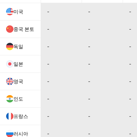
미국
-
-
-
중국 본토
-
-
-
독일
-
-
-
일본
-
-
-
영국
-
-
-
인도
-
-
-
프랑스
-
-
-
러시아
-
-
-