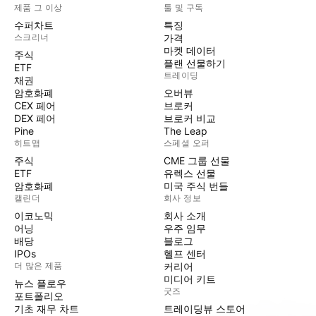
제품 그 이상
툴 및 구독
수퍼차트
특징
스크리너
가격
마켓 데이터
주식
플랜 선물하기
ETF
트레이딩
채권
암호화폐
오버뷰
CEX 페어
브로커
DEX 페어
브로커 비교
Pine
The Leap
히트맵
스페셜 오퍼
주식
CME 그룹 선물
ETF
유렉스 선물
암호화폐
미국 주식 번들
캘린더
회사 정보
이코노믹
회사 소개
어닝
우주 임무
배당
블로그
IPOs
헬프 센터
더 많은 제품
커리어
미디어 키트
뉴스 플로우
굿즈
포트폴리오
기초 재무 차트
트레이딩뷰 스토어