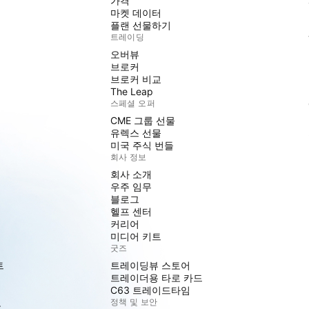
가격
마켓 데이터
플랜 선물하기
트레이딩
오버뷰
브로커
브로커 비교
The Leap
스페셜 오퍼
CME 그룹 선물
유렉스 선물
미국 주식 번들
회사 정보
회사 소개
우주 임무
블로그
헬프 센터
커리어
미디어 키트
굿즈
트
트레이딩뷰 스토어
트레이더용 타로 카드
C63 트레이드타임
도
정책 및 보안