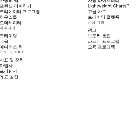
사랑의 벽
차팅 라이브러리
프렌드 리퍼하기
Lightweight Charts™
크리에이터 프로그램
고급 차트
하우스룰
트레이딩 플랫폼
모더레이터
성장 기회
아이디어
광고
트레이딩
브로커 통합
교육
파트너 프로그램
에디터즈 픽
교육 프로그램
PINE SCRIPT
지표 및 전략
마법사
프리랜서
유료 공간