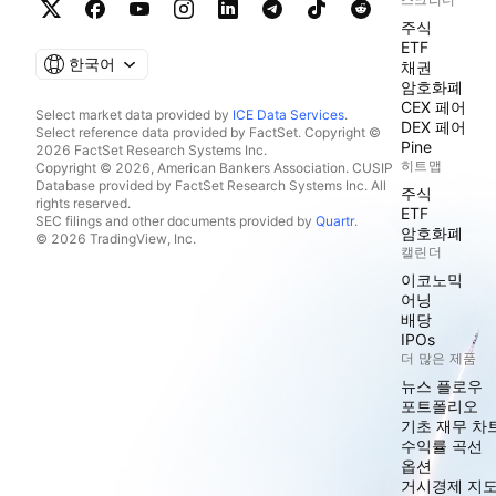
주식
ETF
한국어
채권
암호화폐
CEX 페어
Select market data provided by
ICE Data Services
.
DEX 페어
Select reference data provided by FactSet. Copyright ©
Pine
2026 FactSet Research Systems Inc.
히트맵
Copyright © 2026, American Bankers Association. CUSIP
Database provided by FactSet Research Systems Inc. All
주식
rights reserved.
ETF
SEC filings and other documents provided by
Quartr
.
암호화폐
© 2026 TradingView, Inc.
캘린더
이코노믹
어닝
배당
IPOs
더 많은 제품
뉴스 플로우
포트폴리오
기초 재무 차
수익률 곡선
옵션
거시경제 지