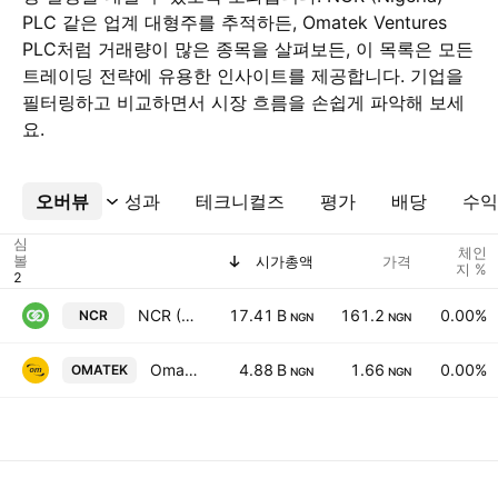
PLC 같은 업계 대형주를 추적하든, Omatek Ventures
PLC처럼 거래량이 많은 종목을 살펴보든, 이 목록은 모든
트레이딩 전략에 유용한 인사이트를 제공합니다. 기업을
필터링하고 비교하면서 시장 흐름을 손쉽게 파악해 보세
요.
오버뷰
더보기
성과
테크니컬즈
평가
배당
수익
심
체인
볼
시가총액
가격
지 %
NCR (Nigeria) PLC
17.41 B
161.2
0.00%
NCR
NGN
NGN
Omatek Ventures PLC
4.88 B
1.66
0.00%
OMATEK
NGN
NGN