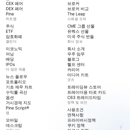
CEX 페어
브로커
DEX 페어
브로커 비교
Pine
The Leap
히트맵
스페셜 오퍼
주식
CME 그룹 선물
ETF
유렉스 선물
암호화폐
미국 주식 번들
캘린더
회사 정보
이코노믹
회사 소개
어닝
우주 임무
배당
블로그
IPOs
헬프 센터
더 많은 제품
커리어
미디어 키트
뉴스 플로우
굿즈
포트폴리오
기초 재무 차트
트레이딩뷰 스토어
수익률 곡선
트레이더용 타로 카드
옵션
C63 트레이드타임
거시경제 지도
정책 및 보안
Pine Script®
사용조건
앱
면책사항
모바일
프라이버시정책
데스크탑
쿠키 정책