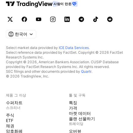
사람이 만든
한국어
Select market data provided by
ICE Data Services
.
Select reference data provided by FactSet. Copyright © 2026 FactSet
Research Systems Inc.
Copyright © 2026, American Bankers Association. CUSIP Database
provided by FactSet Research Systems Inc. All rights reserved.
SEC filings and other documents provided by
Quartr
.
© 2026 TradingView, Inc.
제품 그 이상
툴 및 구독
수퍼차트
특징
스크리너
가격
마켓 데이터
주식
플랜 선물하기
ETF
트레이딩
채권
암호화폐
오버뷰