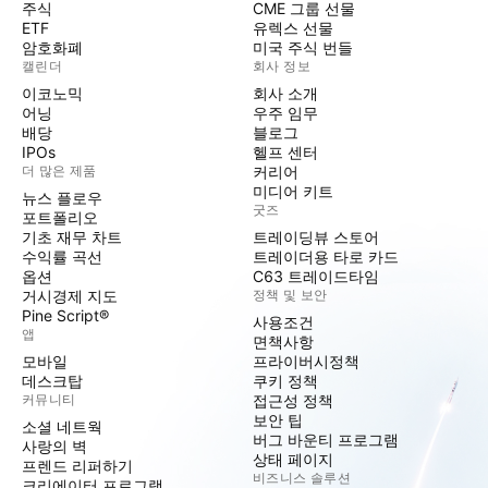
주식
CME 그룹 선물
ETF
유렉스 선물
암호화폐
미국 주식 번들
캘린더
회사 정보
이코노믹
회사 소개
어닝
우주 임무
배당
블로그
IPOs
헬프 센터
더 많은 제품
커리어
미디어 키트
뉴스 플로우
굿즈
포트폴리오
기초 재무 차트
트레이딩뷰 스토어
수익률 곡선
트레이더용 타로 카드
옵션
C63 트레이드타임
거시경제 지도
정책 및 보안
Pine Script®
사용조건
앱
면책사항
모바일
프라이버시정책
데스크탑
쿠키 정책
커뮤니티
접근성 정책
보안 팁
소셜 네트웍
버그 바운티 프로그램
사랑의 벽
상태 페이지
프렌드 리퍼하기
비즈니스 솔루션
크리에이터 프로그램