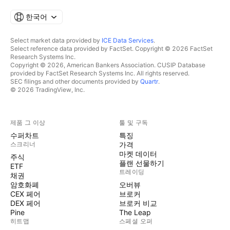
한국어
Select market data provided by
ICE Data Services
.
Select reference data provided by FactSet. Copyright © 2026 FactSet
Research Systems Inc.
Copyright © 2026, American Bankers Association. CUSIP Database
provided by FactSet Research Systems Inc. All rights reserved.
SEC filings and other documents provided by
Quartr
.
© 2026 TradingView, Inc.
제품 그 이상
툴 및 구독
수퍼차트
특징
스크리너
가격
마켓 데이터
주식
플랜 선물하기
ETF
트레이딩
채권
암호화폐
오버뷰
CEX 페어
브로커
DEX 페어
브로커 비교
Pine
The Leap
히트맵
스페셜 오퍼