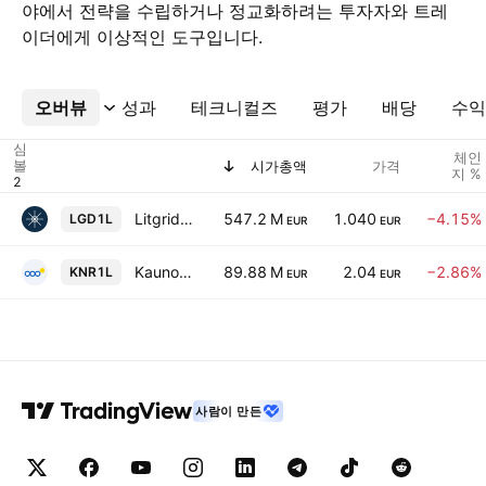
야에서 전략을 수립하거나 정교화하려는 투자자와 트레
이더에게 이상적인 도구입니다.
오버뷰
더보기
성과
테크니컬즈
평가
배당
수익
심
체인
볼
시가총액
가격
지 %
Litgrid AB
547.2 M
1.040
−4.15%
LGD1L
EUR
EUR
Kauno Energija AB
89.88 M
2.04
−2.86%
KNR1L
EUR
EUR
사람이 만든