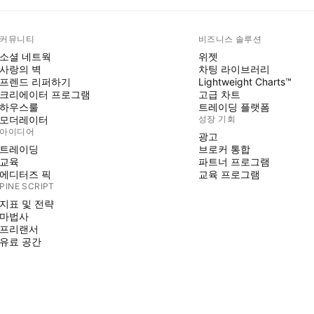
커뮤니티
비즈니스 솔루션
소셜 네트웍
위젯
사랑의 벽
차팅 라이브러리
프렌드 리퍼하기
Lightweight Charts™
크리에이터 프로그램
고급 차트
하우스룰
트레이딩 플랫폼
모더레이터
성장 기회
아이디어
광고
트레이딩
브로커 통합
교육
파트너 프로그램
에디터즈 픽
교육 프로그램
PINE SCRIPT
지표 및 전략
마법사
프리랜서
유료 공간