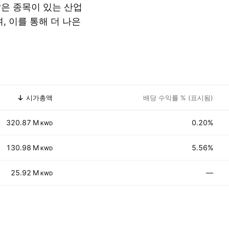
많은 종목이 있는 산업
, 이를 통해 더 나은
시가총액
배당 수익률 % (표시됨)
320.87 M
0.20%
KWD
130.98 M
5.56%
KWD
25.92 M
—
KWD