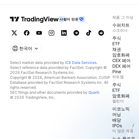
제품 그 이상
사람이 만든
수퍼차트
스크리너
주식
ETF
한국어
채권
암호화폐
CEX 페어
Select market data provided by
ICE Data Services
.
DEX 페어
Select reference data provided by FactSet. Copyright ©
Pine
2026 FactSet Research Systems Inc.
히트맵
Copyright © 2026, American Bankers Association. CUSIP
Database provided by FactSet Research Systems Inc. All
주식
rights reserved.
ETF
SEC filings and other documents provided by
Quartr
.
암호화폐
© 2026 TradingView, Inc.
캘린더
이코노믹
어닝
배당
IPOs
더 많은 제품
뉴스 플로우