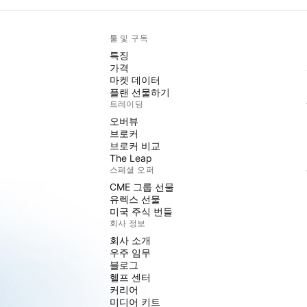
툴 및 구독
특징
가격
마켓 데이터
플랜 선물하기
트레이딩
오버뷰
브로커
브로커 비교
The Leap
스페셜 오퍼
CME 그룹 선물
유렉스 선물
미국 주식 번들
회사 정보
회사 소개
우주 임무
블로그
헬프 센터
커리어
미디어 키트