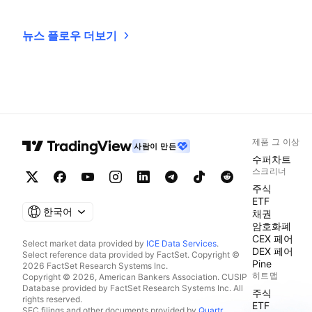
뉴스 플로우 더보기
제품 그 이상
사람이 만든
수퍼차트
스크리너
주식
ETF
한국어
채권
암호화폐
CEX 페어
Select market data provided by
ICE Data Services
.
DEX 페어
Select reference data provided by FactSet. Copyright ©
Pine
2026 FactSet Research Systems Inc.
히트맵
Copyright © 2026, American Bankers Association. CUSIP
Database provided by FactSet Research Systems Inc. All
주식
rights reserved.
ETF
SEC filings and other documents provided by
Quartr
.