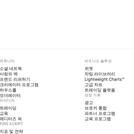
커뮤니티
비즈니스 솔루션
소셜 네트웍
위젯
사랑의 벽
차팅 라이브러리
프렌드 리퍼하기
Lightweight Charts™
크리에이터 프로그램
고급 차트
하우스룰
트레이딩 플랫폼
모더레이터
성장 기회
아이디어
광고
트레이딩
브로커 통합
교육
파트너 프로그램
에디터즈 픽
교육 프로그램
PINE SCRIPT
지표 및 전략