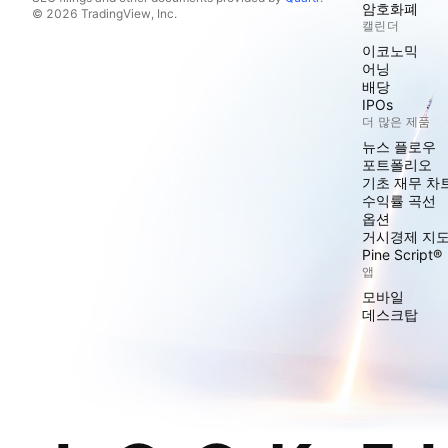
암호화폐
© 2026 TradingView, Inc.
캘린더
이코노믹
어닝
배당
IPOs
더 많은 제품
뉴스 플로우
포트폴리오
기초 재무 차
수익률 곡선
옵션
거시경제 지
Pine Script®
앱
모바일
데스크탑