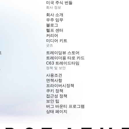
미국 주식 번들
회사 정보
회사 소개
우주 임무
블로그
헬프 센터
커리어
미디어 키트
굿즈
트
트레이딩뷰 스토어
트레이더용 타로 카드
C63 트레이드타임
도
정책 및 보안
사용조건
면책사항
프라이버시정책
쿠키 정책
접근성 정책
보안 팁
버그 바운티 프로그램
상태 페이지