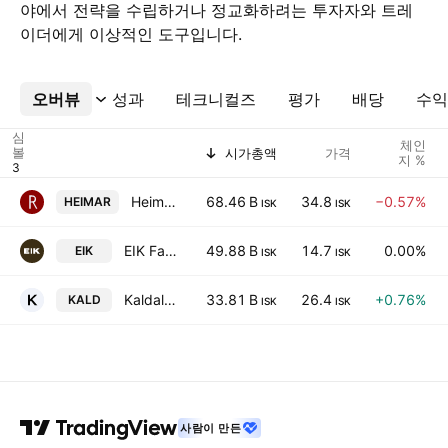
야에서 전략을 수립하거나 정교화하려는 투자자와 트레
이더에게 이상적인 도구입니다.
오버뷰
더보기
성과
테크니컬즈
평가
배당
수익
심
체인
볼
시가총액
가격
지 %
Heimar hf.
68.46 B
34.8
−0.57%
HEIMAR
ISK
ISK
EIK Fasteignafelag HF
49.88 B
14.7
0.00%
EIK
ISK
ISK
Kaldalon hf
33.81 B
26.4
+0.76%
KALD
ISK
ISK
사람이 만든