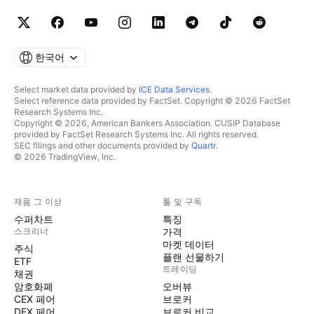
한국어
Select market data provided by
ICE Data Services
.
Select reference data provided by FactSet. Copyright © 2026 FactSet
Research Systems Inc.
Copyright © 2026, American Bankers Association. CUSIP Database
provided by FactSet Research Systems Inc. All rights reserved.
SEC filings and other documents provided by
Quartr
.
© 2026 TradingView, Inc.
제품 그 이상
툴 및 구독
수퍼차트
특징
스크리너
가격
마켓 데이터
주식
플랜 선물하기
ETF
트레이딩
채권
암호화폐
오버뷰
CEX 페어
브로커
DEX 페어
브로커 비교