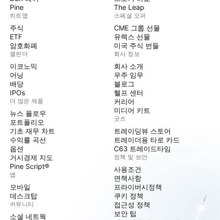
Pine
The Leap
히트맵
스페셜 오퍼
주식
CME 그룹 선물
ETF
유렉스 선물
암호화폐
미국 주식 번들
캘린더
회사 정보
이코노믹
회사 소개
어닝
우주 임무
배당
블로그
IPOs
헬프 센터
더 많은 제품
커리어
미디어 키트
뉴스 플로우
굿즈
포트폴리오
기초 재무 차트
트레이딩뷰 스토어
수익률 곡선
트레이더용 타로 카드
옵션
C63 트레이드타임
거시경제 지도
정책 및 보안
Pine Script®
사용조건
앱
면책사항
모바일
프라이버시정책
데스크탑
쿠키 정책
커뮤니티
접근성 정책
보안 팁
소셜 네트웍