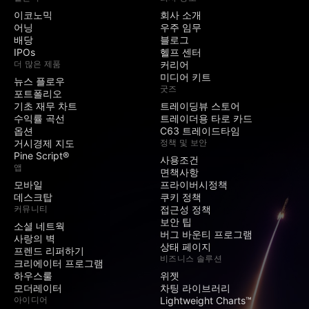
이코노믹
회사 소개
어닝
우주 임무
배당
블로그
IPOs
헬프 센터
더 많은 제품
커리어
미디어 키트
뉴스 플로우
굿즈
포트폴리오
기초 재무 차트
트레이딩뷰 스토어
수익률 곡선
트레이더용 타로 카드
옵션
C63 트레이드타임
거시경제 지도
정책 및 보안
Pine Script®
사용조건
앱
면책사항
모바일
프라이버시정책
데스크탑
쿠키 정책
커뮤니티
접근성 정책
보안 팁
소셜 네트웍
버그 바운티 프로그램
사랑의 벽
상태 페이지
프렌드 리퍼하기
비즈니스 솔루션
크리에이터 프로그램
하우스룰
위젯
모더레이터
차팅 라이브러리
아이디어
Lightweight Charts™