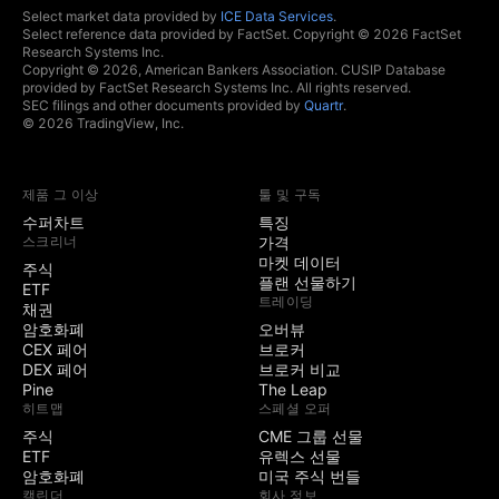
Select market data provided by
ICE Data Services
.
Select reference data provided by FactSet. Copyright © 2026 FactSet
Research Systems Inc.
Copyright © 2026, American Bankers Association. CUSIP Database
provided by FactSet Research Systems Inc. All rights reserved.
SEC filings and other documents provided by
Quartr
.
© 2026 TradingView, Inc.
제품 그 이상
툴 및 구독
수퍼차트
특징
스크리너
가격
마켓 데이터
주식
플랜 선물하기
ETF
트레이딩
채권
암호화폐
오버뷰
CEX 페어
브로커
DEX 페어
브로커 비교
Pine
The Leap
히트맵
스페셜 오퍼
주식
CME 그룹 선물
ETF
유렉스 선물
암호화폐
미국 주식 번들
캘린더
회사 정보