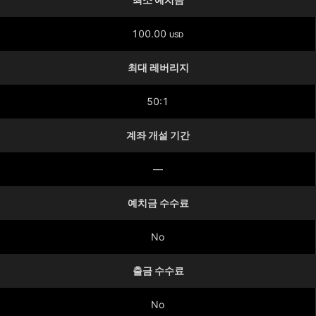
100.00
USD
최대 레버리지
50:1
계좌 개설 기간
—
예치금 수수료
No
출금 수수료
No